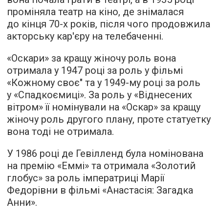
проміняла театр на кіно, де знімалася
до кінця 70-х років, після чого продовжила
акторську кар'єру на телебаченні.
«Оскари» за кращу жіночу роль вона
отримала у 1947 році за роль у фільмі
«Кожному своє" та у 1949-му році за роль
у «Спадкоємиці». За роль у «Віднесених
вітром» її номінували на «Оскар» за кращу
жіночу роль другого плану, проте статуетку
вона тоді не отримала.
У 1986 році де Гевілленд була номінована
на премію «Еммі» та отримала «Золотий
глобус» за роль імператриці Марії
Федорівни в фільмі «Анастасія: Загадка
Анни».