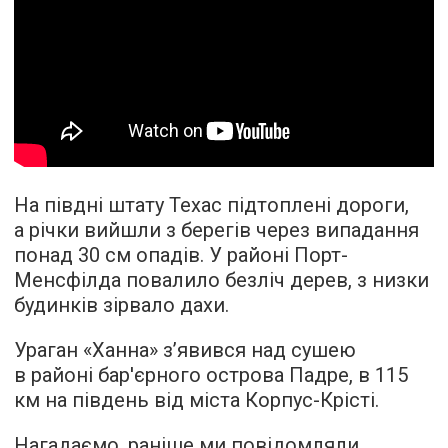
На півдні штату Техас підтоплені дороги,
а річки вийшли з берегів через випадання
понад 30 см опадів. У районі Порт-
Менсфілда повалило безліч дерев, з низки
будинків зірвало дахи.
Ураган «Ханна» з’явився над сушею
в районі бар'єрного острова Падре, в 115
км на південь від міста Корпус-Крісті.
Нагадаємо, раніше ми повідомляли,