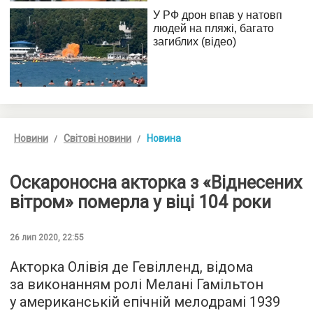
Новини
Світові новини
Новина
Оскароносна акторка з «Віднесених
вітром» померла у віці 104 роки
26 лип 2020, 22:55
Акторка Олівія де Гевілленд, відома
за виконанням ролі Мелані Гамільтон
у американській епічній мелодрамі 1939