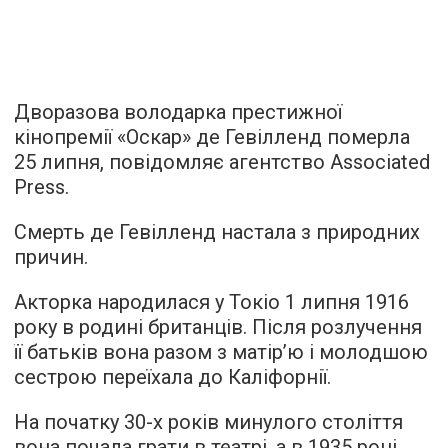
Дворазова володарка престижної
кінопремії «Оскар» де Гевілленд померла
25 липня,
повідомляє
агентство Associated
Press.
Смерть де Гевілленд настала з природних
причин.
Акторка народилася у Токіо 1 липня 1916
року в родині британців. Після розлучення
її батьків вона разом з матір’ю і молодшою
сестрою переїхала до Каліфорнії.
На початку 30-х років минулого століття
вона почала грати в театрі, а в 1935 році