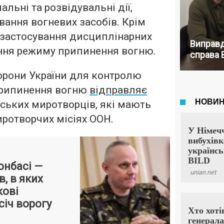
альні та розвідувальні дії,
вання вогневих засобів. Крім
 застосування дисциплінарних
Виправд
ення режиму припинення вогню.
справа 
орони України для контролю
припинення вогню
відправляє
нських миротворців, які мають
иротворчих місіях ООН.
онбасі —
, в яких
кові
січ ворогу