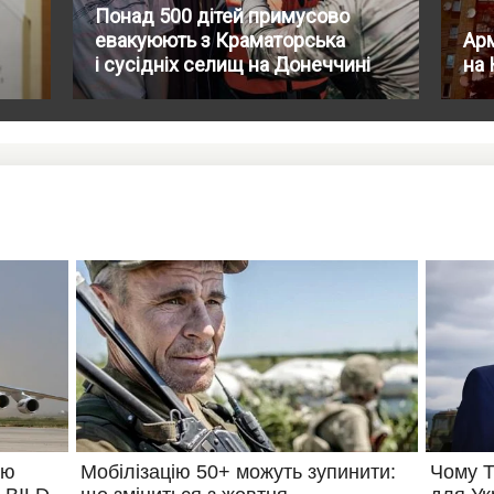
Понад 500 дітей примусово
евакуюють з Краматорська
Арм
і сусідніх селищ на Донеччині
на 