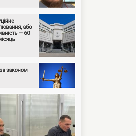
уційне
лювання, або
вність — 60
місяць
за законом