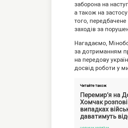
заборона на наступ
а також на застосу
того, передбачене
заходів за поруш
Нагадаємо, Міноб
за дотриманням 
на передову украї
досвід роботи у м
Читайте також
Перемир’я на Д
Хомчак розповів
випадках війсь
даватимуть від