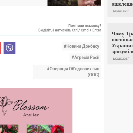
Помітили помилку?
Виділіть і натисніть Ctrl / Cmd + Enter
#Новини Донбасу
#Агресія Росії
#Операція Об’єднаних сил
(ООС)