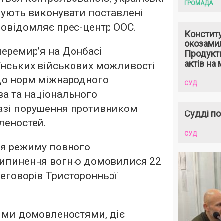
ГРОМАДА
жують виконувати поставлені
повідомляє прес-центр ООС.
Констит
окозами
перемир’я на Донбасі
Продукти
актів на 
їнських військових можливості
до норм міжнародного
СУД
ва та національного
разі порушення противником
Судді по
леностей.
СУД
я режиму повного
рипинення вогню домовилися 22
еговорів Тристоронньої
ими домовленостями, діє