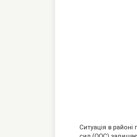
Ситуація в районі
сил (ООС) залишає