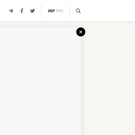
УКР
РУС