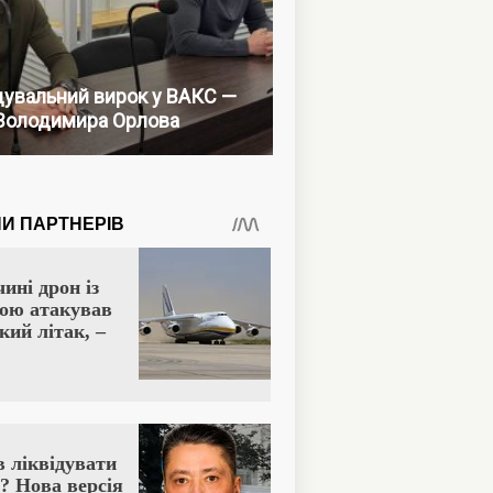
увальний вирок у ВАКС —
Володимира Орлова