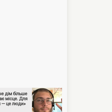
е дім більше
ає місце. Для
м — це люди»