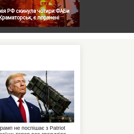
ія РФ скинула чотири ФАБи
Краматорськ, є поранені