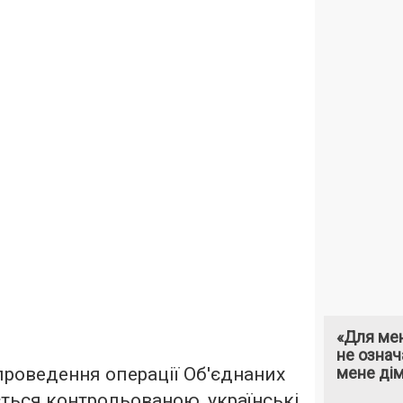
«Для мен
не означ
 проведення операції Об'єднаних
мене ді
ться контрольованою, українські