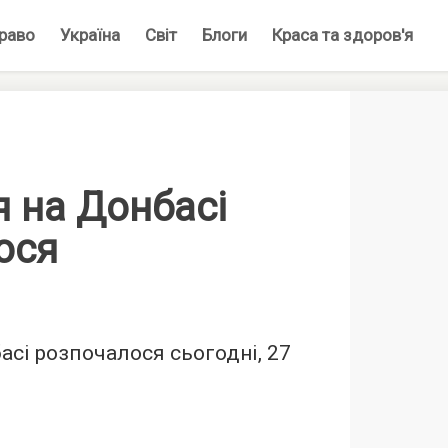
раво
Україна
Світ
Блоги
Краса та здоров'я
 на Донбасі
ося
асі розпочалося сьогодні, 27