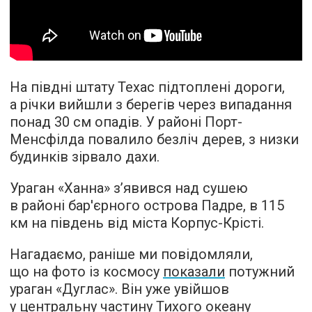
На півдні штату Техас підтоплені дороги,
а річки вийшли з берегів через випадання
понад 30 см опадів. У районі Порт-
Менсфілда повалило безліч дерев, з низки
будинків зірвало дахи.
Ураган «Ханна» з’явився над сушею
в районі бар'єрного острова Падре, в 115
км на південь від міста Корпус-Крісті.
Нагадаємо, раніше ми повідомляли,
що на фото із космосу
показали
потужний
ураган «Дуглас». Він уже увійшов
у центральну частину Тихого океану