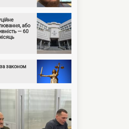
уційне
лювання, або
вність — 60
місяць
за законом