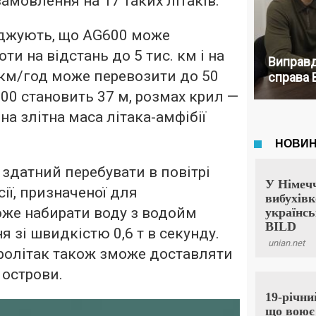
 замовлення на 17 таких літаків.
джують, що AG600 може
и на відстань до 5 тис. км і на
Виправд
 км/год може перевозити до 50
справа 
00 становить 37 м, розмах крил —
а злітна маса літака-амфібії
здатний перебувати в повітрі
сії, призначеної для
оже набирати воду з водойм
я зі швидкістю 0,6 т в секунду.
дролітак також зможе доставляти
 острови.