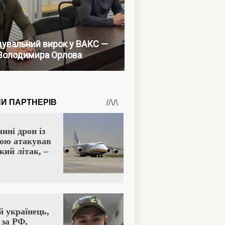
увальний вирок у ВАКС —
Володимира Орлова