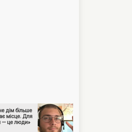
е дім більше
ає місце. Для
м — це люди»