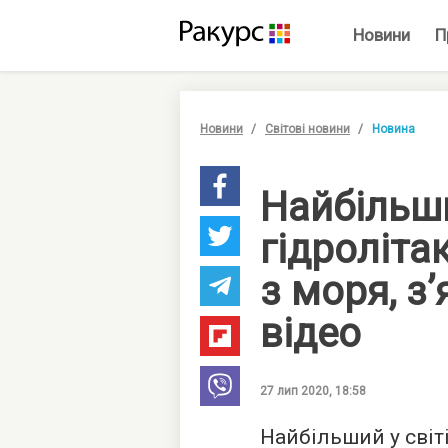
Новини
П
Новини
Світові новини
Новина
Найбільши
гідроліта
з моря, з
відео
27 лип 2020, 18:58
Найбільший у світ