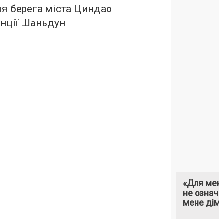
ля берега міста Циндао
інції Шаньдун.
«Для мен
не означ
мене ді