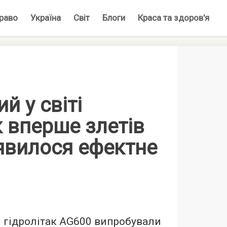
раво
Україна
Світ
Блоги
Краса та здоров'я
й у світі
к вперше злетів
’явилося ефектне
і гідролітак AG600 випробували