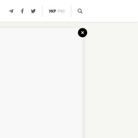
УКР
РУС