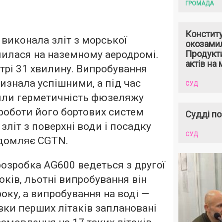
ГРОМАДА
Констит
виконала зліт з морської
окозами
лилася на наземному аеродромі.
Продукти
актів на 
ітрі 31 хвилину. Випробування
изнала успішними, а під час
СУД
рили герметичність фюзеляжу
 роботи його бортових систем
Судді по
 зліт з поверхні води і посадку
СУД
домляє
CGTN.
розробка AG600 ведеться з другої
оків, льотні випробування він
оку, а випробування на воді —
авки перших літаків заплановані