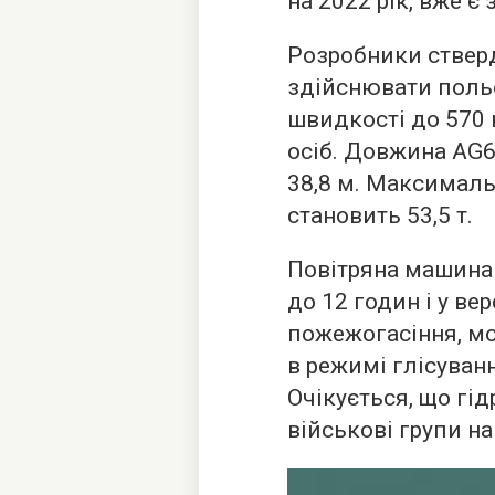
на 2022 рік, вже є
Розробники ствер
здійснювати польот
швидкості до 570
осіб. Довжина AG6
38,8 м. Максимальн
становить 53,5 т.
Повітряна машина 
до 12 годин і у вер
пожежогасіння, м
в режимі глісуванн
Очікується, що гі
військові групи на