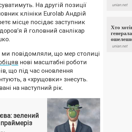
суватимуть. На другій позиції
овник клініки Eurolab Андрій
ретє місце посідає заступник
здоров’я й головний санлікар
шко.
 ми повідомляли, що мер столиці
обіцяв
нові масштабні роботи
вів, що під час оновлення
тують, а «хрущовки» знесуть.
ані на наступний рік.
єва: зелений
 праймеріз