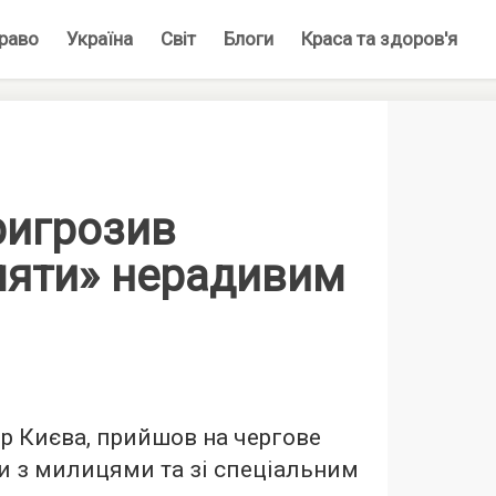
раво
Україна
Світ
Блоги
Краса та здоров'я
ригрозив
ляти» нерадивим
ер Києва, прийшов на чергове
и з милицями та зі спеціальним