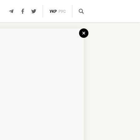
УКР
РУС