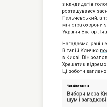
з кандидатів голо
розташувався засн
Пальчевський, а т
міністра охорони 
України Віктор Ля
Нагадаємо, раніше
Віталій Кличко
по
в Києві. Він розпо
Хрещатик відремон
Ці роботи запланов
Читайте також
Вибори мера Ки
шум і загадкові