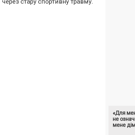
 через стару спортивну травму.
«Для мен
не означ
мене ді