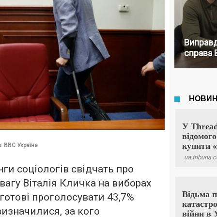
Виправд
справа 
: BBC Україна
нги соціологів свідчать про
вагу Віталія Кличка на виборах
 готові проголосувати 43,7%
визначилися, за кого