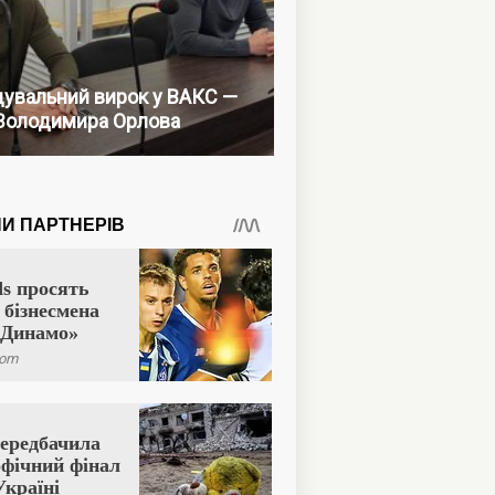
увальний вирок у ВАКС —
Володимира Орлова