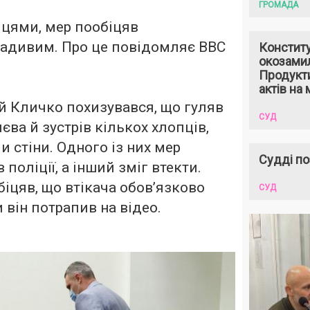
ГРОМАДА
цями, мер пообіцяв
радивим. Про це
повідомляє
BBC
Констит
окозами
Продукти
актів на 
ій Кличко похизувався, що гуляв
СУД
иєва й зустрів кількох хлопців,
 стіни. Одного із них мер
Судді по
 поліції, а інший зміг втекти.
іцяв, що втікача обов’язково
СУД
 він потрапив на відео.