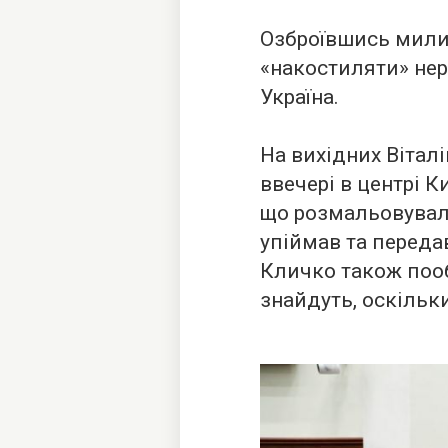
Озброївшись мили
«накостиляти» не
Україна.
На вихідних Вітал
ввечері в центрі К
що розмальовували
упіймав та передав
Кличко також пооб
знайдуть, оскільки