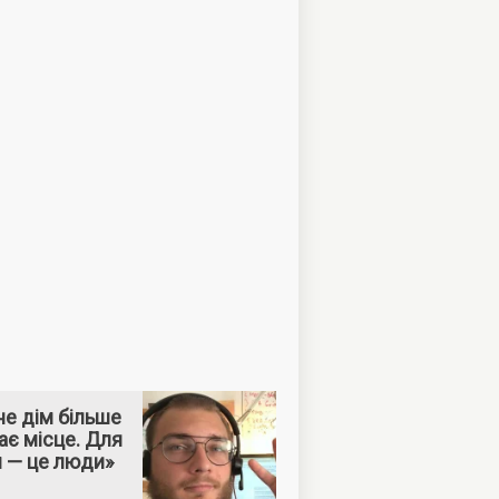
е дім більше
ає місце. Для
м — це люди»