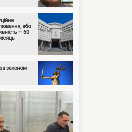
уційне
лювання, або
вність — 60
місяць
за законом