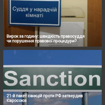
Вирок за годину: швидкість правосуддя
чи порушення правової процедури?
21-й пакет санкцій проти РФ затвердив
Євросоюз