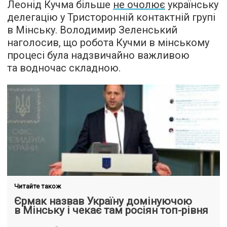
Леонід Кучма більше
не очолює
українську
делегацію у Тристоронній контактній групі
в Мінську. Володимир Зеленський
наголосив, що робота Кучми в мінському
процесі була надзвичайно важливою
та водночас складною.
Читайте також
Єрмак назвав Україну домінуючою
в Мінську і чекає там росіян топ-рівня