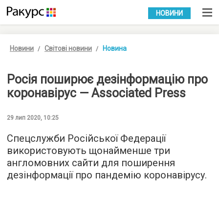
УКР
РУС
НОВИНИ
Новини
Світові новини
Новина
Росія поширює дезінформацію про
коронавірус — Associated Press
29 лип 2020, 10:25
Спецслужби Російської Федерації
використовують щонайменше три
англомовних сайти для поширення
дезінформації про пандемію коронавірусу.