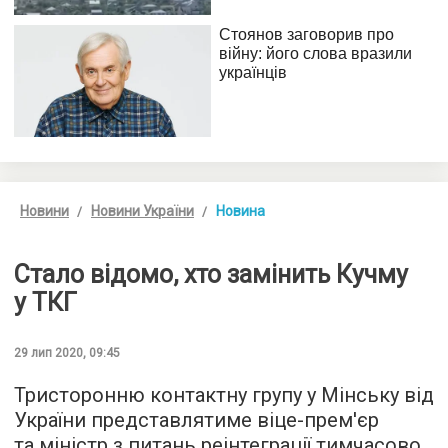
Новини
Новини України
Новина
Стало відомо, хто замінить Кучму
у ТКГ
29 лип 2020, 09:45
Тристоронню контактну групу у Мінську від
України представлятиме віце-прем'єр
та міністр з питань реінтеграції тимчасово