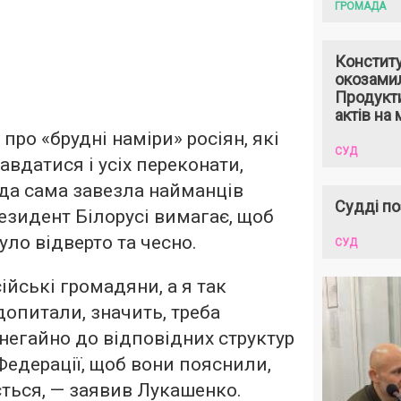
ГРОМАДА
Констит
окозами
Продукти
актів на 
ро «брудні наміри» росіян, які
СУД
вдатися і усіх переконати,
да сама завезла найманців
Судді по
резидент Білорусі вимагає, щоб
було відверто та чесно.
СУД
ійські громадяни, а я так
 допитали, значить, треба
негайно до відповідних структур
Федерації, щоб вони пояснили,
ться, — заявив Лукашенко.