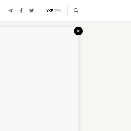
УКР
РУС