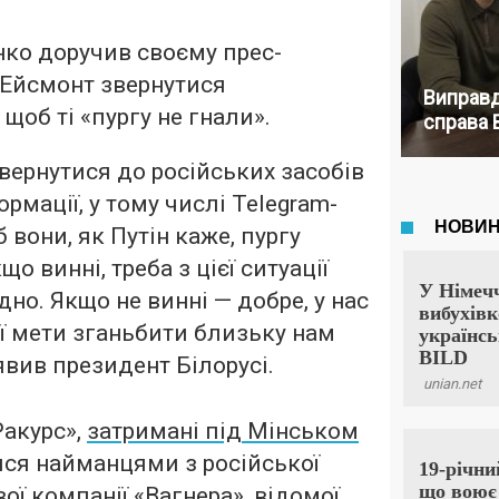
нко доручив своєму прес-
 Ейсмонт звернутися
Виправд
 щоб ті «пургу не гнали».
справа 
вернутися до російських засобів
ормації, у тому числі Telegram-
 вони, як Путін каже, пургу
що винні, треба з цієї ситуації
дно. Якщо не винні — добре, у нас
ї мети зганьбити близьку нам
аявив президент Білорусі.
Ракурс»,
затримані під Мінськом
ся найманцями з російської
ої компанії «Вагнера», відомої