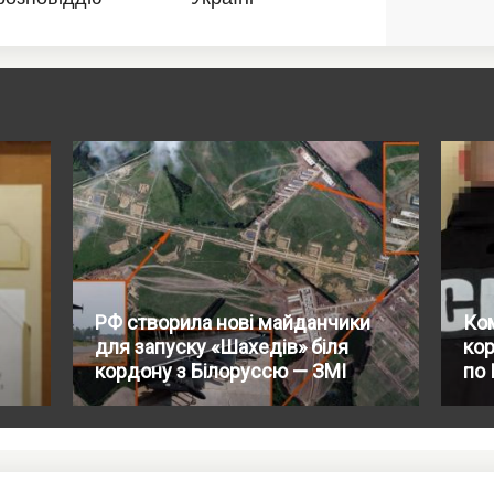
РФ створила нові майданчики
Ком
для запуску «Шахедів» біля
кор
кордону з Білоруссю — ЗМІ
по 