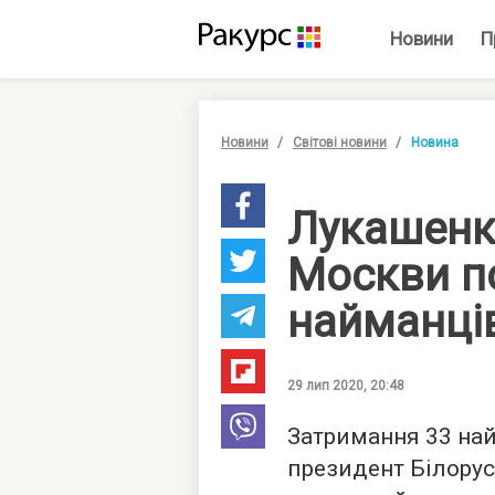
Новини
П
Новини
Світові новини
Новина
Лукашенк
Москви п
найманці
29 лип 2020, 20:48
Затримання 33 най
президент Білору