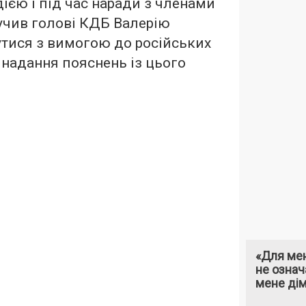
єю і під час наради з членами
учив голові КДБ Валерію
тися з вимогою до російських
надання пояснень із цього
«Для мен
не означ
мене ді