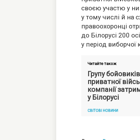
своєю участю у низ
у тому числі й на 
правоохоронці от
до Білорусі 200 ос
у період виборчої 
Читайте також
Групу бойовиків
приватної війсь
компанії затри
у Білорусі
СВІТОВІ НОВИНИ