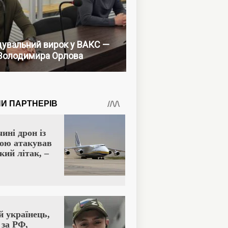
увальний вирок у ВАКС —
Володимира Орлова