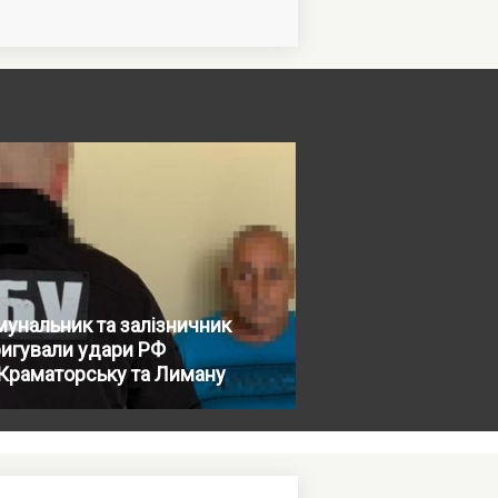
унальник та залізничник
игували удари РФ
Краматорську та Лиману