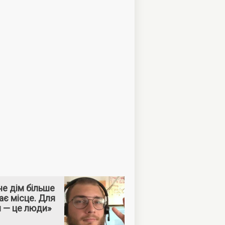
е дім більше
ає місце. Для
м — це люди»