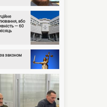
уційне
лювання, або
вність — 60
місяць
за законом