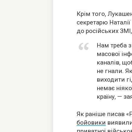
Крім того, Лукаше
секретарю Наталії
до російських ЗМІ,
Нам треба з
масової інф
каналів, щоб
не гнали. Як
виходити гі
немає ніяко
країну, — з
Як раніше писав «
бойовики
виявили
приватної військов