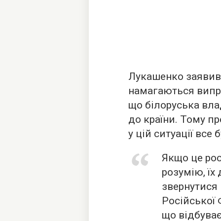
Лукашенко заявив п
намагаються випра
що білоруська вла
до країни. Тому п
у цій ситуації все 
Якщо це рос
розумію, їх
звернутися 
Російської 
що відбуває