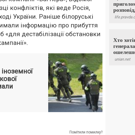
ці конфліктів, які веде Росія,
сході України. Раніше білоруські
римали інформацію про прибуття
іб «для дестабілізації обстановки
кампанії».
 іноземної
кової
мали
Помітили помилку?