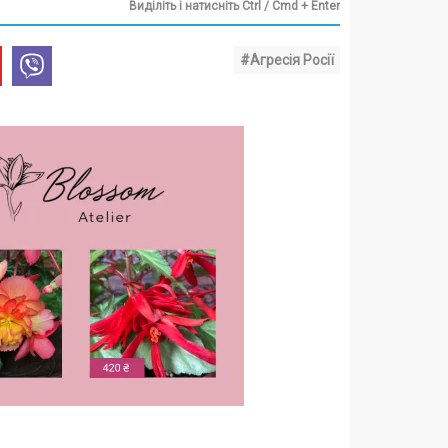
Виділіть і натисніть Ctrl / Cmd + Enter
#Агресія Росії