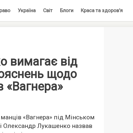
раво
Україна
Світ
Блоги
Краса та здоров'я
о вимагає від
ояснень щодо
в «Вагнера»
манців «Вагнера» під Мінськом
сі Олександр Лукашенко назвав