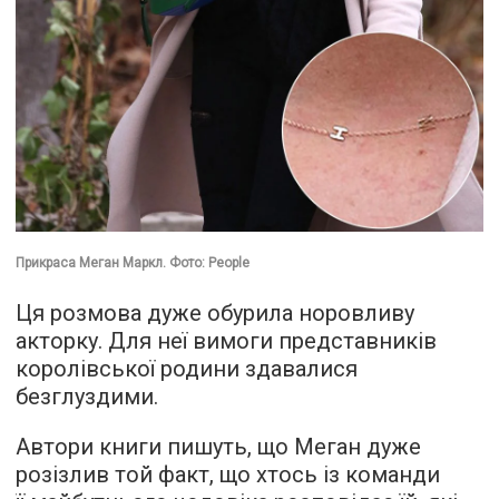
Прикраса Меган Маркл. Фото: People
Ця розмова дуже обурила норовливу
акторку. Для неї вимоги представників
королівської родини здавалися
безглуздими.
Автори книги пишуть, що Меган дуже
розізлив той факт, що хтось із команди