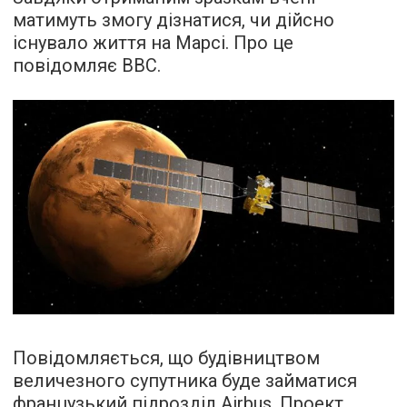
матимуть змогу дізнатися, чи дійсно
існувало життя на Марсі. Про це
повідомляє
BBC.
Повідомляється, що будівництвом
величезного супутника буде займатися
французький підрозділ Airbus. Проект