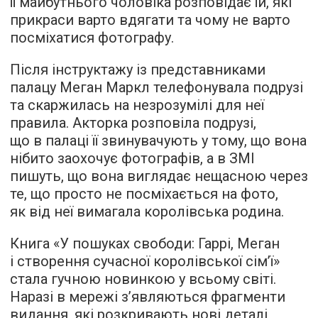
її майбутнього чоловіка розповідає їй, які
прикраси варто вдягати та чому не варто
посміхатися фотографу.
Після інструктажу із представниками
палацу Меган Маркл телефонувала подрузі
та скаржилась на незрозумілі для неї
правила. Акторка розповіла подрузі,
що в палаці її звинувачують у тому, що вона
нібито заохочує фотографів, а в ЗМІ
пишуть, що вона виглядає нещасною через
те, що просто не посміхається на фото,
як від неї вимагала королівська родина.
Книга «У пошуках свободи: Гаррі, Меган
і створення сучасної королівської сім’ї»
стала гучною новинкою у всьому світі.
Наразі в мережі з’являються фрагменти
видання, які розкривають нові деталі