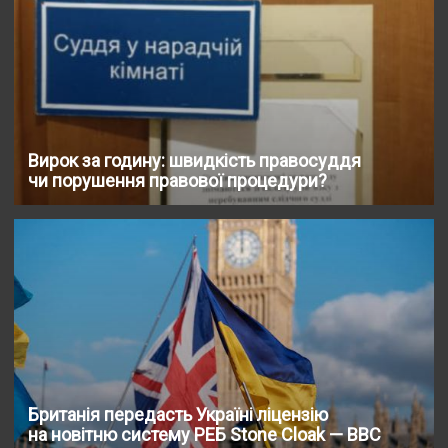
Вирок за годину: швидкість правосуддя
чи порушення правової процедури?
Британія передасть Україні ліцензію
на новітню систему РЕБ Stone Cloak — BBC