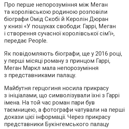
Про перше непорозуміння між Меган
та королівською родиною розповіли
біографи Омід Скобі й Керолін Дюран
у книзі «У пошуках свободи: Гаррі, Меган
і створення сучасної королівської сім’ї»,
передає
People.
Як повідомляють біографи, ще у 2016 році,
у перші місяці роману з принцом Гаррі,
Меган Маркл мала непорозуміння
з представниками палацу.
Майбутня герцогиня носила прикрасу
з ініціалами, що символізували їхні з Гаррі
імена. На той час роман пари був
таємницею, а фотографи чатували на перші
докази цієї інформації. Через прикрасу
представники Букінгемського палацу