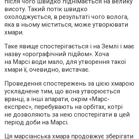
після чого швидко піднімається на велику
висоту. Такий потік швидко
охолоджується, в результаті чого волога,
яка в ньому міститься, може утворювати
хмари.
Таке явище спостерігається і на Землі і має
назву «орографічний підйом». Хоча
на Марсі води мало, для утворення такої
хмари її, очевидно, вистачає.
Проведення спостережень за цією хмарою
ускладнене тим, що вона утворюється
вранці, а інші апарати, окрім «Марс-
експрес», перебувають на орбітах, котрі
не дозволяють за нею спостерігати в цей
період доби на Марсі.
Ця марсіанська хмара продовжує зберігати