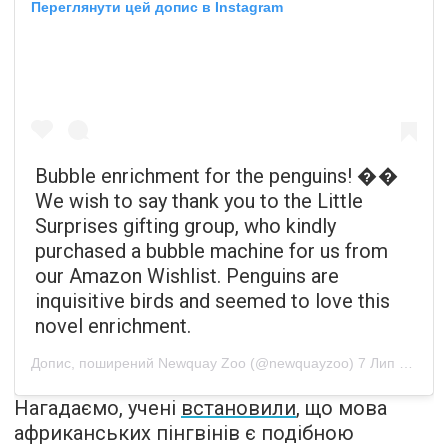
Переглянути цей допис в Instagram
Bubble enrichment for the penguins! ��
We wish to say thank you to the Little
Surprises gifting group, who kindly
purchased a bubble machine for us from
our Amazon Wishlist. Penguins are
inquisitive birds and seemed to love this
novel enrichment.
Допис, поширений
Newquay Zoo
(@newquayzoo)
7 Лип 2020 р. о 3:55 PDT
Нагадаємо, учені
встановили
, що мова
африканських пінгвінів є подібною