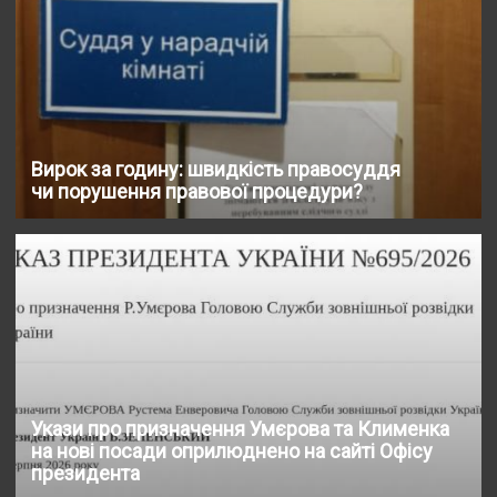
Вирок за годину: швидкість правосуддя
чи порушення правової процедури?
Укази про призначення Умєрова та Клименка
на нові посади оприлюднено на сайті Офісу
президента