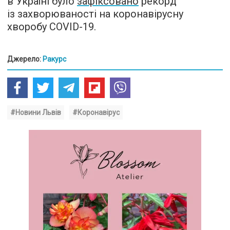
в Україні було
зафіксовано
рекорд
із захворюваності на коронавірусну
хворобу COVID-19.
Джерело:
Ракурс
#Новини Львів
#Коронавірус