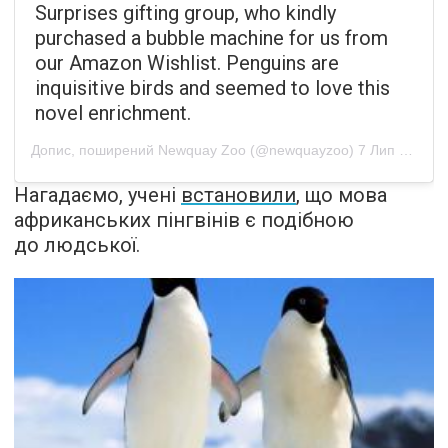
Surprises gifting group, who kindly
purchased a bubble machine for us from
our Amazon Wishlist. Penguins are
inquisitive birds and seemed to love this
novel enrichment.
Допис, поширений
Newquay Zoo
(@newquayzoo)
7 Лип 2020 р. о 3:55 PDT
Нагадаємо, учені
встановили
, що мова
африканських пінгвінів є подібною
до людської.