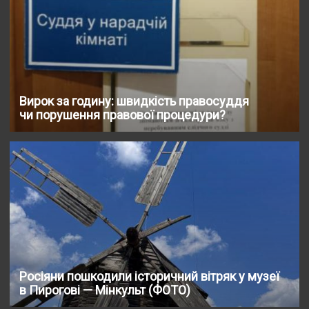
Вирок за годину: швидкість правосуддя
чи порушення правової процедури?
Росіяни пошкодили історичний вітряк у музеї
в Пирогові — Мінкульт (ФОТО)