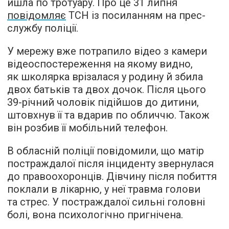
йшла по тротуару. Про це 31 липня
повідомляє
ТСН із посиланням на прес-
службу поліції.
У мережу вже потрапило відео з камери
відеоспостереження на якому видно,
як школярка врізалася у родину й збила
двох батьків та двох дочок. Після цього
39-річний чоловік підійшов до дитини,
штовхнув її та вдарив по обличчю. Також
він розбив її мобільний телефон.
В обласній поліції повідомили, що матір
постраждалої після інциденту звернулася
до правоохоронців. Дівчину після побиття
поклали в лікарню, у неї травма голови
та стрес. У постраждалої сильні головні
болі, вона психологічно пригнічена.