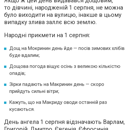
Якщо ж цей день видавався дощовим,
то дівчині, народженій 1 серпня, не можна
було виходити на вулицю, інакше в цьому
випадку злива заллє всю землю.
Народні прикмети на 1 серпня:
Дощ на Мокринин день йде — посів зимових хлібів
буде вдалим;
Дощова погода віщує осінь з великою кількістю
опадів;
Зірки падають на Макринин день — скоро
прийдуть сильні вітри;
Кажуть, що на Макриду оводи останній раз
кусаються.
День ангела 1 серпня відзначають Варлам,
Григорій, Дмитро, Євгенія, Єфросинія,