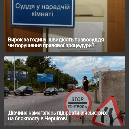
Вирок за годину: швидкість правосуддя
чи порушення правової процедури?
Дівчина намагалась підірвати військових
на блокпосту в Чернігові