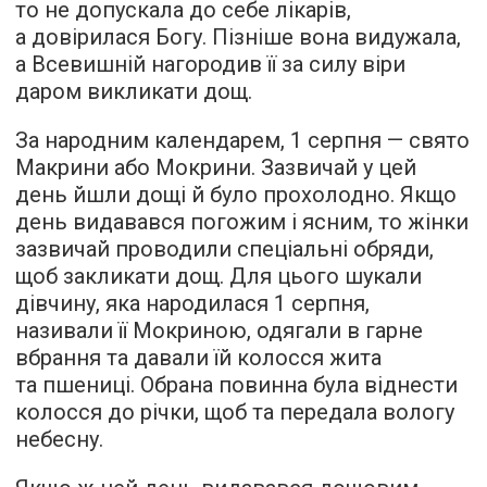
то не допускала до себе лікарів,
а довірилася Богу. Пізніше вона видужала,
а Всевишній нагородив її за силу віри
даром викликати дощ.
За народним календарем, 1 серпня — свято
Макрини або Мокрини. Зазвичай у цей
день йшли дощі й було прохолодно. Якщо
день видавався погожим і ясним, то жінки
зазвичай проводили спеціальні обряди,
щоб закликати дощ. Для цього шукали
дівчину, яка народилася 1 серпня,
називали її Мокриною, одягали в гарне
вбрання та давали їй колосся жита
та пшениці. Обрана повинна була віднести
колосся до річки, щоб та передала вологу
небесну.