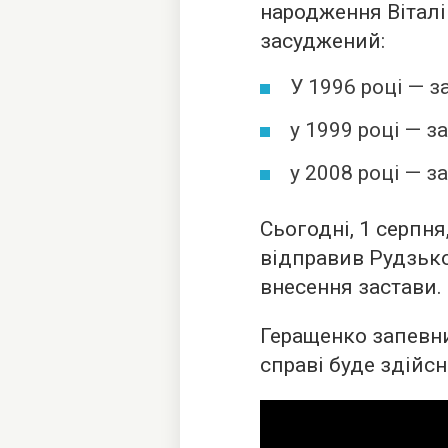
народження Віталій
засуджений:
У 1996 році — 
у 1999 році — за
у 2008 році — з
Сьогодні, 1 серпн
відправив Рудзько 
внесення застави.
Геращенко запевни
справі буде здійсн