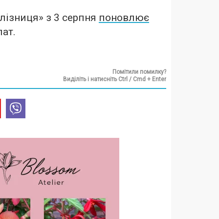
лізниця» з 3 серпня
поновлює
пат.
Помітили помилку?
Виділіть і натисніть Ctrl / Cmd + Enter