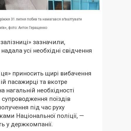
ріжжя 31 липня побив та намагався зґвалтувати
їв», фото: Антон Геращенко
рзалізниці» зазначили,
 надала усі необхідні свідчення
иця» приносить щирі вибачення
ій пасажирці та вкотре
а нагальній необхідності
 супроводження поїздів
олучення під час руху
ками Національної поліції, —
ь у держкомпанії.