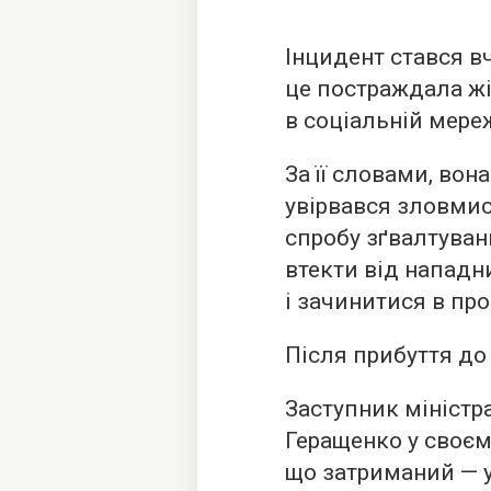
Інцидент стався вч
це постраждала жі
в соціальній мере
За її словами, вона
увірвався зловмисн
спробу зґвалтуван
втекти від нападн
і зачинитися в про
Після прибуття д
Заступник міністр
Геращенко у своєм
що затриманий — 