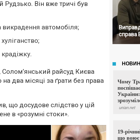
 Рудзько. Він вже тричі був
за викрадення автомобіля;
Виправд
справа 
 хуліганство;
а крадіжку.
я, Солом’янський райсуд Києва
на два місяці за ґрати без права
в, що досудове слідство у цій
ене в «розумні стоки».