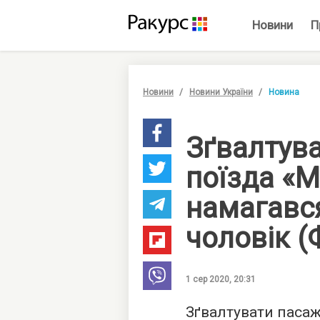
Новини
П
Новини
Новини України
Новина
Зґвалтув
поїзда «М
намагавс
чоловік (
1 сер 2020, 20:31
Зґвалтувати пасаж