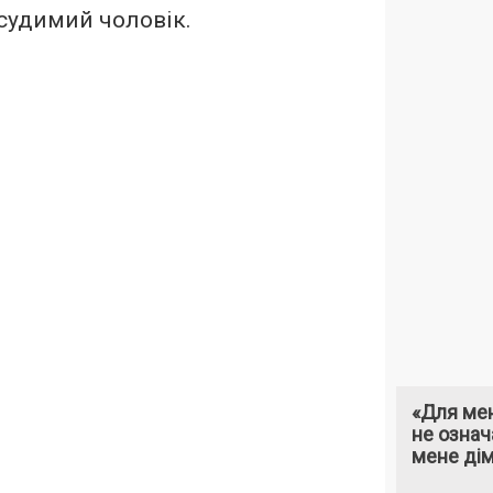
судимий чоловік.
«Для мен
не означ
мене ді