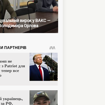
увальний вирок у ВАКС —
Володимира Орлова