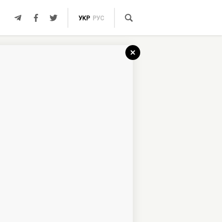
УКР
РУС