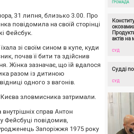
ГРОМАДА
ора, 31 липня, близько 3.00. Про
Констит
нка повідомила на своїй сторінці
окозами
жі Фейсбук.
Продукти
актів на 
 їхала зі своїм сином в купе, куди
СУД
ик, почав її бити та здійснив
ня. Жінка зазначає, що їй вдалося
Судді по
ика разом із дитиною
відниці одного з вагонів.
СУД
о Києва зловмисника затримали.
а внутрішніх справ Антон
у Фейсбуці повідомив,
уродженець Запоріжжя 1975 року