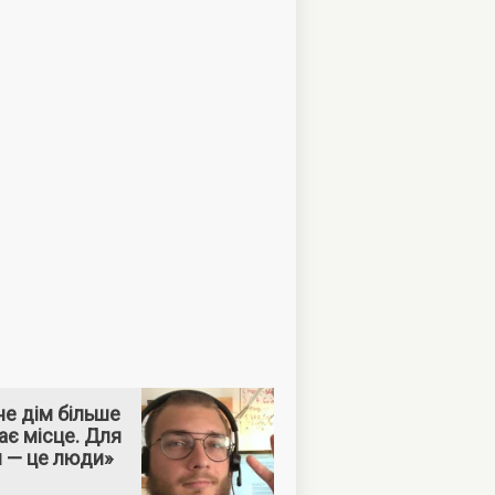
е дім більше
ає місце. Для
м — це люди»