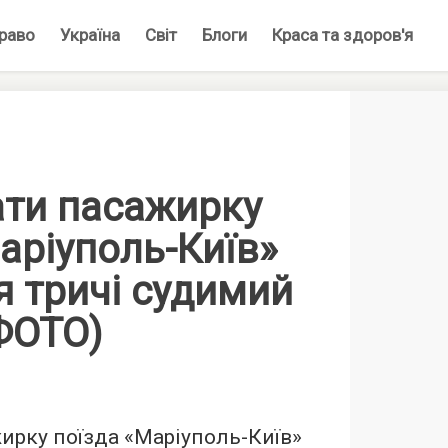
раво
Україна
Світ
Блоги
Краса та здоров'я
ати пасажирку
аріуполь-Київ»
я тричі судимий
ФОТО)
ирку поїзда «Маріуполь-Київ»