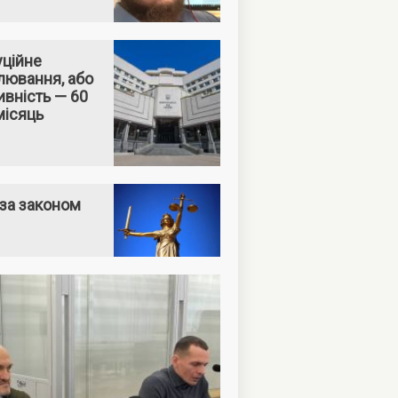
уційне
лювання, або
вність — 60
місяць
за законом