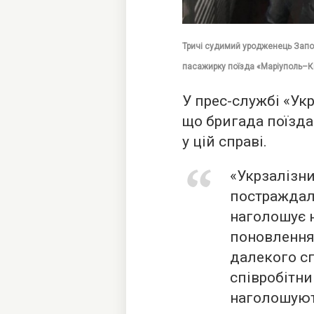
Тричі судимий уродженець Запо
пасажирку поїзда «Маріуполь–Ки
У прес-службі «Ук
що бригада поїзда
у цій справі.
«Укрзалізн
постраждал
наголошує н
поновлення
далекого сп
співробітни
наголошуют