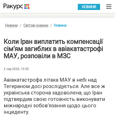
УКР
РУС
НОВИНИ
Новини
Світові новини
Новина
Коли Іран виплатить компенсації
сім’ям загиблих в авіакатастрофі
МАУ, розповіли в МЗС
2 сер 2020, 15:55
Авіакатастрофа літака МАУ в небі над
Тегераном досі розслідується. Але все ж
українська сторона задоволена, що Іран
підтвердив свою готовність виконувати
міжнародні зобов’язання щодо цього
інциденту.