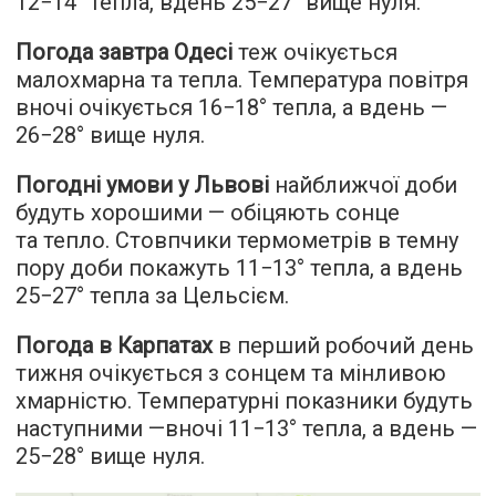
12−14° тепла, вдень 25−27° вище нуля.
Погода завтра Одесі
теж очікується
малохмарна та тепла. Температура повітря
вночі очікується 16−18° тепла, а вдень —
26−28° вище нуля.
Погодні умови у Львові
найближчої доби
будуть хорошими — обіцяють сонце
та тепло. Стовпчики термометрів в темну
пору доби покажуть 11−13° тепла, а вдень
25−27° тепла за Цельсієм.
Погода в Карпатах
в перший робочий день
тижня очікується з сонцем та мінливою
хмарністю. Температурні показники будуть
наступними —вночі 11−13° тепла, а вдень —
25−28° вище нуля.