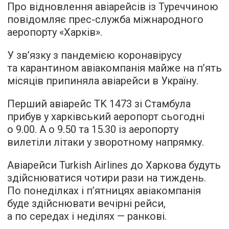
Про відновлення авіарейсів із Туреччиною
повідомляє прес-служба міжнародного
аеропорту «Харків».
У зв’язку з пандемією коронавірусу
та карантином авіакомпанія майже на п’ять
місяців припиняла авіарейси в Україну.
Перший авіарейс TK 1473 зі Стамбула
прибув у харківський аеропорт сьогодні
о 9.00. А о 9.50 та 15.30 із аеропорту
вилетіли літаки у зворотному напрямку.
Авіарейси Turkish Airlines до Харкова будуть
здійснюватися чотири рази на тиждень.
По понеділках і п’ятницях авіакомпанія
буде здійснювати вечірні рейси,
а по середах і неділях — ранкові.