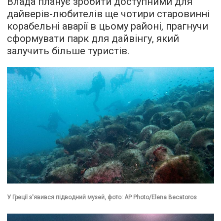
Влада планує зробити доступними для
дайверів-любителів ще чотири старовинні
корабельні аварії в цьому районі, прагнучи
сформувати парк для дайвінгу, який
залучить більше туристів.
У Греції з'явився підводний музей, фото: AP Photo/Elena Becatoros