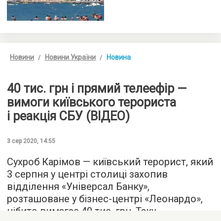
Новини
Новини України
Новина
40 тис. грн і прямий телеефір —
вимоги київського терориста
і реакція СБУ (ВІДЕО)
3 сер 2020, 14:55
Сухроб Карімов — київський терорист, який
3 серпня у центрі столиці захопив
відділення «Універсал Банку»,
розташоване у бізнес-центрі «Леонардо»,
нібито вимагає 40 тис. грн. Таку