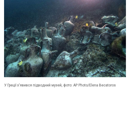
У Греції з'явився підводний музей, фото: AP Photo/Elena Becatoros