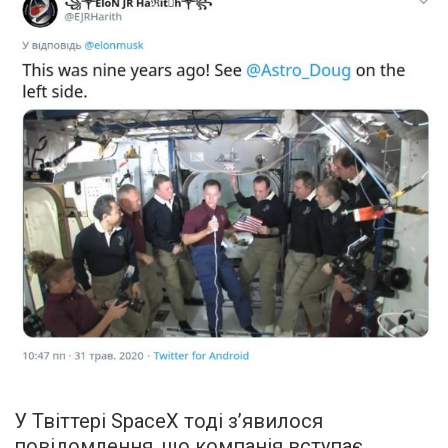
У Твіттері SpaceX тоді з’явилося
повідомлення, що компанія вступає