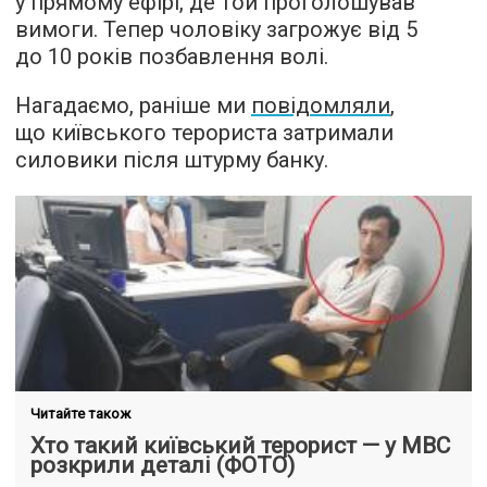
у прямому ефірі, де той проголошував
вимоги. Тепер чоловіку загрожує від 5
до 10 років позбавлення волі.
Нагадаємо, раніше ми
повідомляли
,
що київського терориста затримали
силовики після штурму банку.
Читайте також
Хто такий київський терорист — у МВС
розкрили деталі (ФОТО)