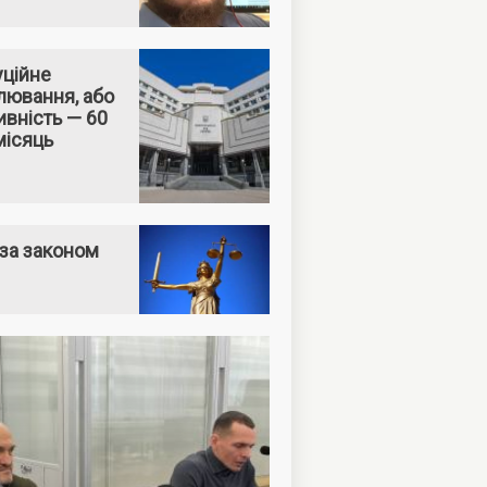
уційне
лювання, або
вність — 60
місяць
за законом