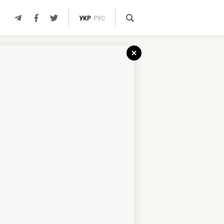
УКР
РУС