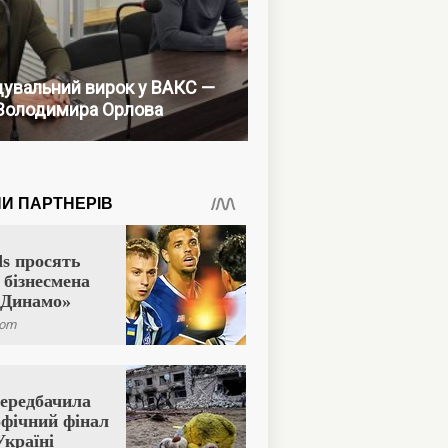
увальний вирок у ВАКС —
Володимира Орлова