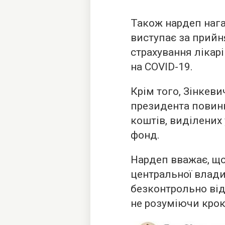
Також нардеп нага
виступає за прийн
страхування лікар
на COVID-19.
Крім того, Зінкеви
президента повинн
коштів, виділених
фонд.
Нардеп вважає, що
центральної влади 
безконтрольно відх
не розуміючи крок