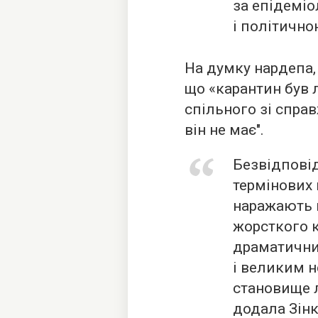
за епідеміо
і політично
На думку нардепа,
що «карантин був 
спільного зі спр
він не має".
Безвідповід
термінових 
наражають 
жорсткого к
драматични
і великим 
становище л
додала Зінк