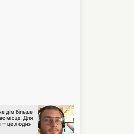
е дім більше
ає місце. Для
м — це люди»