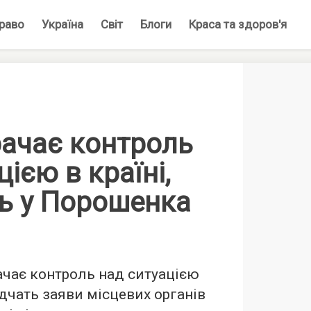
раво
Україна
Світ
Блоги
Краса та здоров'я
рачає контроль
цією в країні,
ь у Порошенка
ачає контроль над ситуацією
відчать заяви місцевих органів