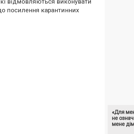
які відмовляються виконувати
до посилення карантинних
«Для мен
не означ
мене ді