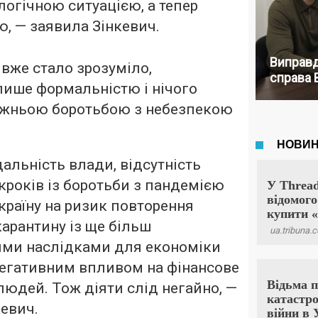
логічною ситуацією, а тепер
ю, — заявила Зінкевич.
Виправд
 вже стало зрозуміло,
справа 
лише формальністю і нічого
авжньою боротьбою з небезпекою
альність влади, відсутність
кроків із боротьби з пандемією
країну на ризик повторення
арантину із ще більш
ми наслідками для економіки
негативним впливом на фінансове
юдей. Тож діяти слід негайно, —
евич.