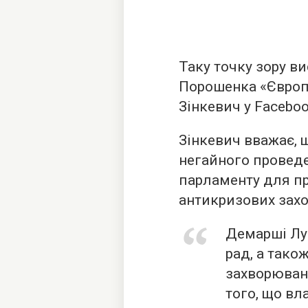
Таку точку зору ви
Порошенка «Європ
Зінкевич у Faceboo
Зінкевич вважає, щ
негайного проведе
парламенту для п
антикризових захо
Демарші Луц
рад, а так
захворювань
того, що вл