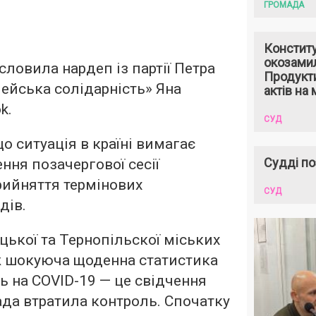
ГРОМАДА
Констит
окозами
словила нардеп із партії Петра
Продукти
ейська солідарність» Яна
актів на 
k.
СУД
о ситуація в країні вимагає
Судді по
ння позачергової сесії
рийняття термінових
СУД
дів.
ької та Тернопільскої міських
ож шокуюча щоденна статистика
 на COVID-19 — це свідчення
ада втратила контроль. Спочатку