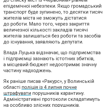
до списку міст із «червоним» рівнем
епідемічної небезпеки. Якщо громадський
транспорт буде зупинено, то десятки тисяч
жителів міста не зможуть дістатися
до роботи. Мало того, через закриття
величезної кількості закладів тисячі
жителів залишаться без роботи та засобів
до існування, заявляють депутати.
Влада Луцька відзначає, що підприємства
і підприємці зазнають істотних збитків,
а місцевий бюджет недоотримає значну
частину надходжень.
Як раніше писав «Ракурс», у Волинській
області
поліція із 4 липня почне
штрафувати
порушників карантину.
Адміністративні протоколи складатимуть
на особливо злісних порушників.