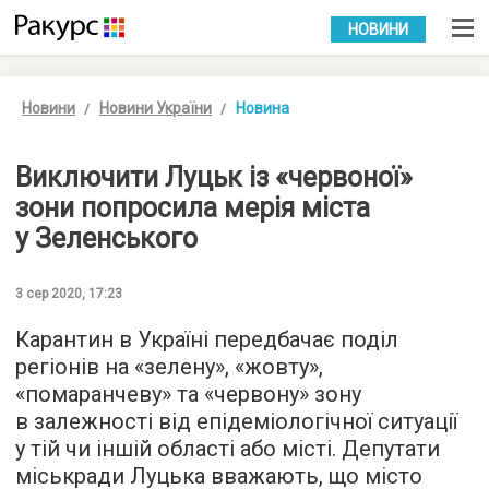
УКР
РУС
НОВИНИ
Новини
Новини України
Новина
Виключити Луцьк із «червоної»
зони попросила мерія міста
у Зеленського
3 сер 2020, 17:23
Карантин в Україні передбачає поділ
регіонів на «зелену», «жовту»,
«помаранчеву» та «червону» зону
в залежності від епідеміологічної ситуації
у тій чи іншій області або місті. Депутати
міськради Луцька вважають, що місто