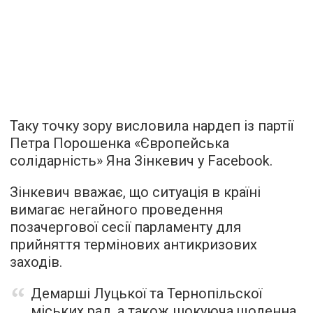
Таку точку зору висловила нардеп із партії
Петра Порошенка «Європейська
солідарність» Яна Зінкевич у Facebook.
Зінкевич вважає, що ситуація в країні
вимагає негайного проведення
позачергової сесії парламенту для
прийняття термінових антикризових
заходів.
Демарші Луцької та Тернопільскої
міських рад, а також шокуюча щоденна