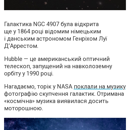
Галактика NGC 4907 була відкрита
ще у 1864 році відомим німецьким
і данським астрономом Генріхом Луї
Д’Аррестом.
Hubble — це американський оптичний
телескоп, запущений на навколоземну
орбіту у 1990 році.
Нагадаємо, торік у NASA
поклали на музику
фотографію скупчення галактик. Отримана
«космічна» музика виявилася досить
моторошною.