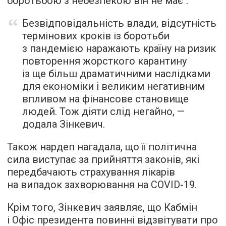
боротьбою з небезпекою він не має".
Безвідповідальність влади, відсутність
термінових кроків із боротьби
з пандемією наражають країну на ризик
повторення жорсткого карантину
із ще більш драматичними наслідками
для економіки і великим негативним
впливом на фінансове становище
людей. Тож діяти слід негайно, —
додала Зінкевич.
Також нардеп нагадала, що її політична
сила виступає за прийняття законів, які
передбачають страхування лікарів
на випадок захворювання на COVID-19.
Крім того, Зінкевич заявляє, що Кабмін
і Офіс президента повинні відзвітувати про