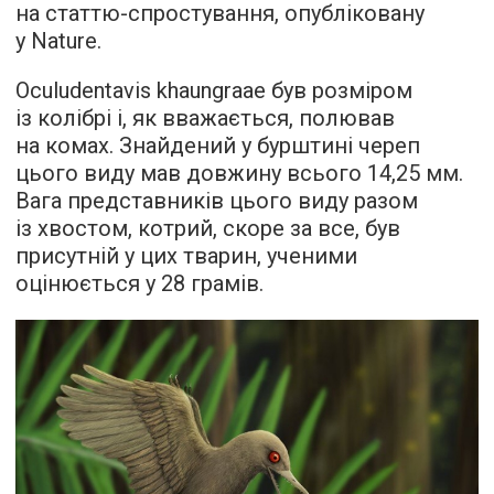
на статтю-спростування, опубліковану
у Nature.
Oculudentavis khaungraae був розміром
із колібрі і, як вважається, полював
на комах. Знайдений у бурштині череп
цього виду мав довжину всього 14,25 мм.
Вага представників цього виду разом
із хвостом, котрий, скоре за все, був
присутній у цих тварин, ученими
оцінюється у 28 грамів.