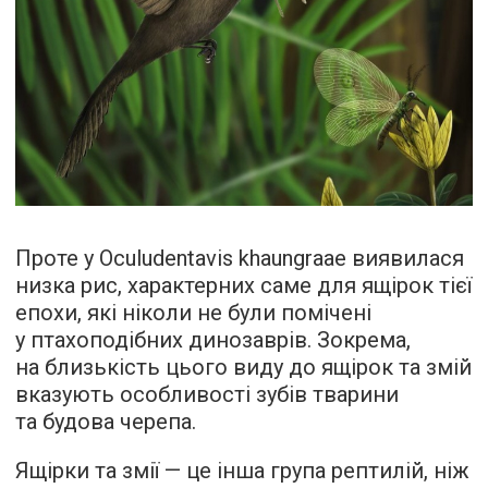
Проте у Oculudentavis khaungraae виявилася
низка рис, характерних саме для ящірок тієї
епохи, які ніколи не були помічені
у птахоподібних динозаврів. Зокрема,
на близькість цього виду до ящірок та змій
вказують особливості зубів тварини
та будова черепа.
Ящірки та змії — це інша група рептилій, ніж