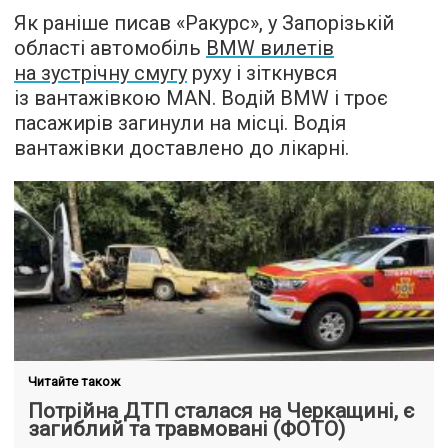
Як раніше писав «Ракурс», у Запорізькій
області автомобіль
BMW вилетів
на зустрічну смугу
руху і зіткнувся
із вантажівкою MAN. Водій BMW і троє
пасажирів загинули на місці. Водія
вантажівки доставлено до лікарні.
Читайте також
Потрійна ДТП сталася на Черкащині, є
загиблий та травмовані (ФОТО)