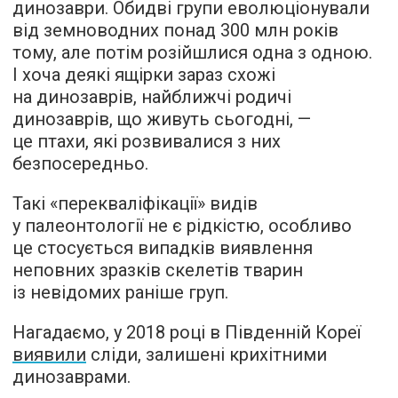
динозаври. Обидві групи еволюціонували
від земноводних понад 300 млн років
тому, але потім розійшлися одна з одною.
І хоча деякі ящірки зараз схожі
на динозаврів, найближчі родичі
динозаврів, що живуть сьогодні, —
це птахи, які розвивалися з них
безпосередньо.
Такі «перекваліфікації» видів
у палеонтології не є рідкістю, особливо
це стосується випадків виявлення
неповних зразків скелетів тварин
із невідомих раніше груп.
Нагадаємо, у 2018 році в Південній Кореї
виявили
сліди, залишені крихітними
динозаврами.