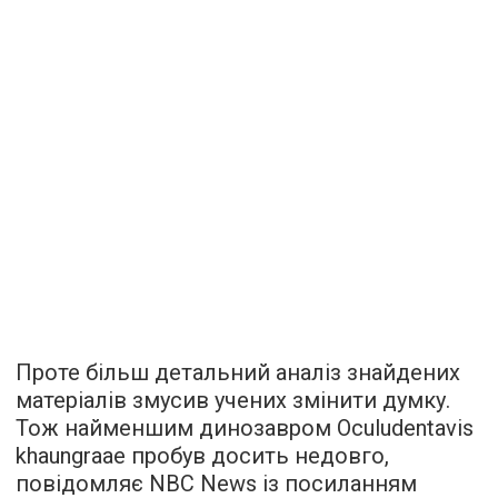
Проте більш детальний аналіз знайдених
матеріалів змусив учених змінити думку.
Тож найменшим динозавром Oculudentavis
khaungraae пробув досить недовго,
повідомляє
NBC News із посиланням