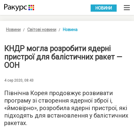
УКР
РУС
НОВИНИ
Новини
Світові новини
Новина
КНДР могла розробити ядерні
пристрої для балістичних ракет —
ООН
4 сер 2020, 08:43
Північна Корея продовжує розвивати
програму зі створення ядерної зброї і,
«ймовірно», розробила ядерні пристрої, які
підходять для встановлення у балістичних
ракетах.