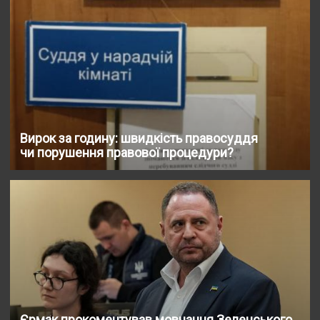
Вирок за годину: швидкість правосуддя
чи порушення правової процедури?
Єрмак прокоментував мовчання Зеленського