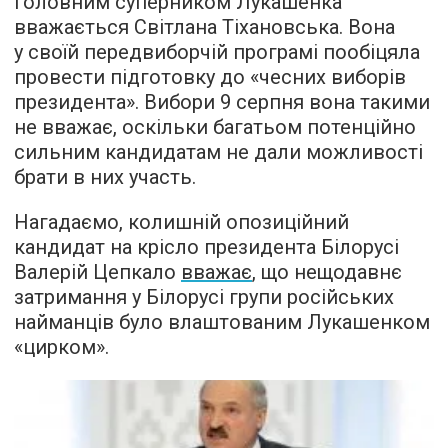
Головним суперником Лукашенка
вважається Світлана Тіхановська. Вона
у своїй передвиборчій програмі пообіцяла
провести підготовку до «чесних виборів
президента». Вибори 9 серпня вона такими
не вважає, оскільки багатьом потенційно
сильним кандидатам не дали можливості
брати в них участь.
Нагадаємо, колишній опозиційний
кандидат на крісло президента Білорусі
Валерій Цепкало
вважає
, що нещодавнє
затримання у Білорусі групи російських
найманців було влаштованим Лукашенком
«цирком».