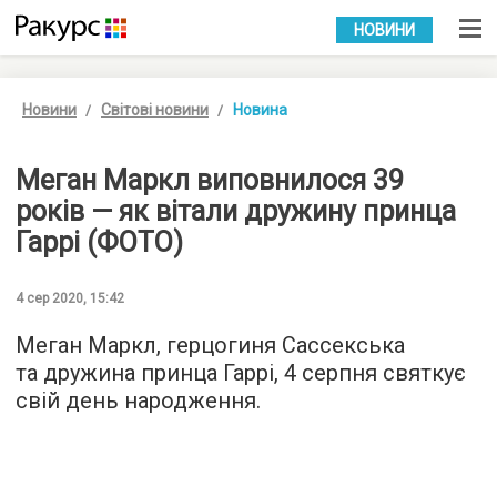
УКР
РУС
НОВИНИ
Новини
Світові новини
Новина
Меган Маркл виповнилося 39
років — як вітали дружину принца
Гаррі (ФОТО)
4 сер 2020, 15:42
Меган Маркл, герцогиня Сассекська
та дружина принца Гаррі, 4 серпня святкує
свій день народження.