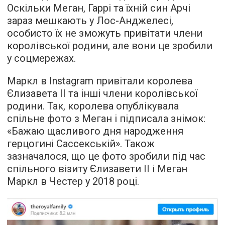
Оскільки Меган, Гаррі та їхній син Арчі
зараз мешкають у Лос-Анджелесі,
особисто їх не зможуть привітати члени
королівської родини, але вони це зробили
у соцмережах.
Маркл в Instagram привітали королева
Єлизавета II та інші члени королівської
родини. Так, королева опублікувала
спільне фото з Меган і підписала знімок:
«Бажаю щасливого дня народження
герцогині Сассекській». Також
зазначалося, що це фото зробили під час
спільного візиту Єлизавети II і Меган
Маркл в Честер у 2018 році.