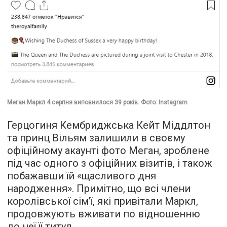
Меган Маркл 4 серпня виповнилося 39 років. Фото: Instagram
Герцогиня Кембриджська Кейт Міддлтон
та принц Вільям залишили в своєму
офіційному акаунті фото Меган, зроблене
під час одного з офіційних візитів, і також
побажавши їй «щасливого дня
народження». Примітно, що всі члени
королівської сім’ї, які привітали Маркл,
продовжують вживати по відношенню
до неї її титул.