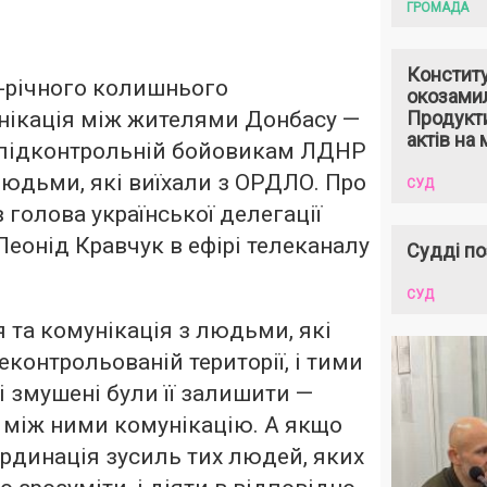
ГРОМАДА
Констит
-річного колишнього
окозами
нікація між жителями Донбасу —
Продукти
актів на 
а підконтрольній бойовикам ЛДНР
 людьми, які виїхали з ОРДЛО. Про
СУД
 голова української делегації
Леонід Кравчук в ефірі телеканалу
Судді по
СУД
 та комунікація з людьми, які
еконтрольованій території, і тими
 змушені були її залишити —
 між ними комунікацію. А якщо
рдинація зусиль тих людей, яких