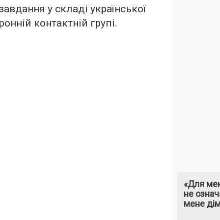
завдання у складі української
ронній контактній групі.
«Для мен
не означ
мене ді