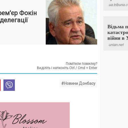
рем'єр Фокін
делегації
Помітили помилку?
Виділіть і натисніть Ctrl / Cmd + Enter
#Новини Донбасу