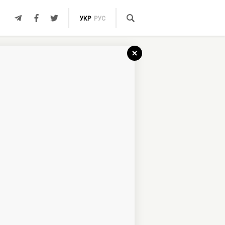
УКР
РУС