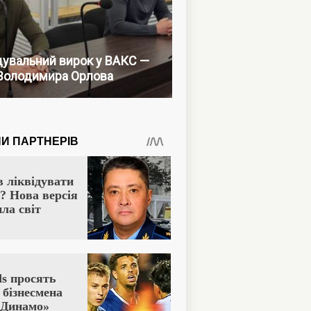
увальний вирок у ВАКС —
Володимира Орлова