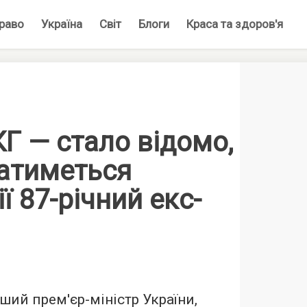
раво
Україна
Світ
Блоги
Краса та здоров'я
КГ — стало відомо,
атиметься
ї 87-річний екс-
ший прем'єр-міністр України,