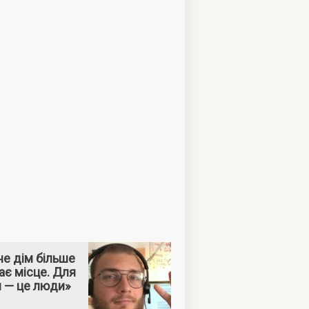
е дім більше
ає місце. Для
м — це люди»