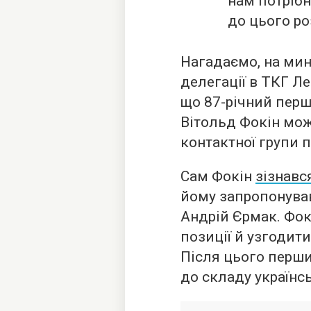
нам потрібн
до цього ро
Нагадаємо, на мин
делегації в ТКГ Л
що 87-річний перш
Вітольд Фокін мож
контактної групи 
Сам Фокін
зізнавс
йому запропонував
Андрій Єрмак. Фокі
позиції й узгодити
Після цього перши
до складу українсь