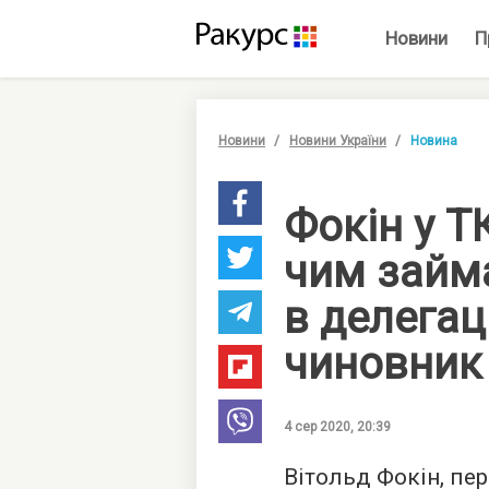
Новини
П
Новини
Новини України
Новина
Фокін у Т
чим займ
в делегаці
чиновник
4 сер 2020, 20:39
Вітольд Фокін, пер