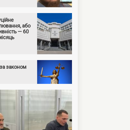
уційне
лювання, або
вність — 60
місяць
за законом