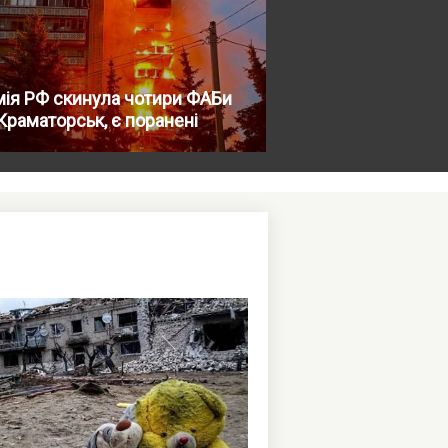
ія РФ скинула чотири ФАБи
Краматорськ, є поранені