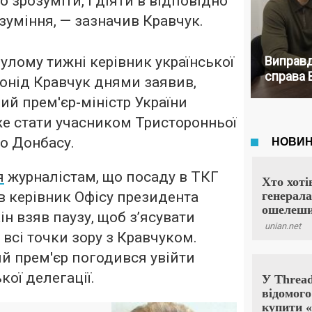
о зрозуміти, і діяти в відповідно
зуміння, — зазначив Кравчук.
улому тижні керівник української
Виправд
справа 
еонід Кравчук днями заявив,
ий прем'єр-міністр України
е стати учасником Тристоронньої
по Донбасу.
я
журналістам, що посаду в ТКГ
 керівник Офісу президента
н взяв паузу, щоб з’ясувати
 всі точки зору з Кравчуком.
й прем'єр погодився увійти
кої делегації.