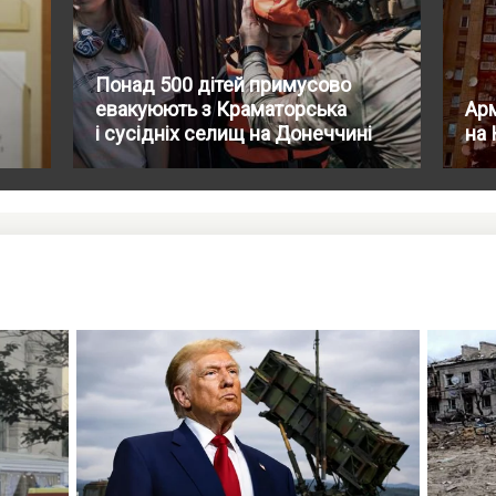
Понад 500 дітей примусово
евакуюють з Краматорська
Арм
і сусідніх селищ на Донеччині
на 