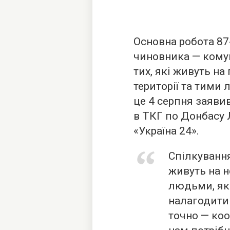
Основна робота 87
чиновника — кому
тих, які живуть н
території та тими
це 4 серпня заявив
в ТКГ по Донбасу 
«Україна 24».
Спілкування
живуть на н
людьми, які
налагодити
точно — коо