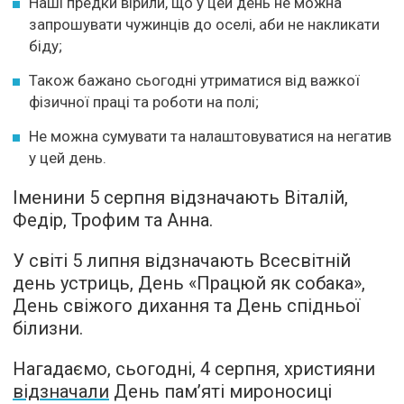
Наші предки вірили, що у цей день не можна
запрошувати чужинців до оселі, аби не накликати
біду;
Також бажано сьогодні утриматися від важкої
фізичної праці та роботи на полі;
Не можна сумувати та налаштовуватися на негатив
у цей день.
Іменини 5 серпня відзначають Віталій,
Федір, Трофим та Анна.
У світі 5 липня відзначають Всесвітній
день устриць, День «Працюй як собака»,
День свіжого дихання та День спідньої
білизни.
Нагадаємо, сьогодні, 4 серпня, християни
відзначали
День пам’яті мироносиці