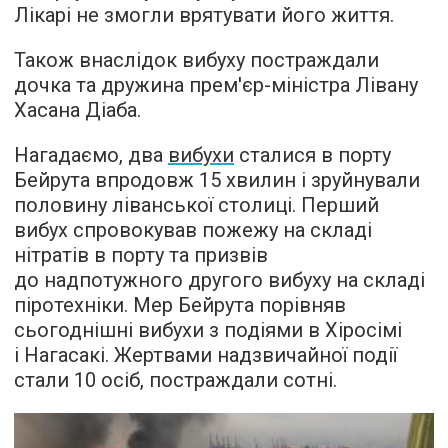
Лікарі не змогли врятувати його життя.
Також внаслідок вибуху постраждали
дочка та дружина прем'єр-міністра Лівану
Хасана Діаба.
Нагадаємо, два
вибухи
сталися в порту
Бейрута впродовж 15 хвилин і зруйнували
половину ліванської столиці. Перший
вибух спровокував пожежу на складі
нітратів в порту та призвів
до надпотужного другого вибуху на складі
піротехніки. Мер Бейрута порівняв
сьогоднішні вибухи з подіями в Хіросімі
і Нагасакі. Жертвами надзвичайної події
стали 10 осіб, постраждали сотні.