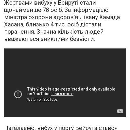
Жертвами вибуху у Бейруті стали
щонайменше 78 осіб. За інформацією
міністра охорони здоров’я Лівану Хамада
Хасана, близько 4 тис. осіб дістали
поранення. Значна кількість людей
вважаються зниклими безвісти.
Нагадаємо, вибух у порту Бейрута стався