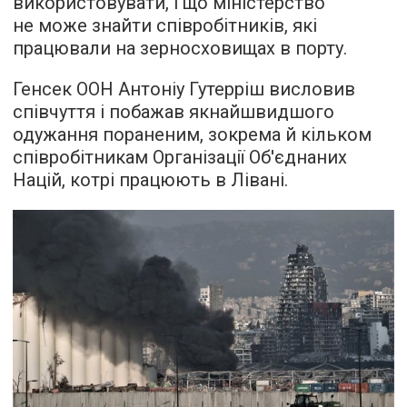
використовувати, і що міністерство
не може знайти співробітників, які
працювали на зерносховищах в порту.
Генсек ООН Антоніу Гутерріш висловив
співчуття і побажав якнайшвидшого
одужання пораненим, зокрема й кільком
співробітникам Організації Об'єднаних
Націй, котрі працюють в Лівані.