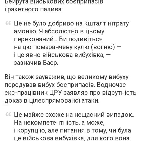
Бейрута військових боєприпасів
і ракетного палива.
Це не було добриво на кшталт нітрату
амонію. Я абсолютно в цьому
переконаний… Ви подивіться
на цю помаранчеву кулю (вогню) —
і це явно військова вибухівка, —
зазначив Баєр.
Він також зауважив, що великому вибуху
передував вибух боєприпасів. Водночас
екс-працівник ЦРУ заявляє про відсутність
доказів цілеспрямованої атаки.
Це майже схоже на нещасний випадок…
На некомпетентність, а може,
і корупцію, але питання в тому, чи була
це військова вибухівка, для кого вона