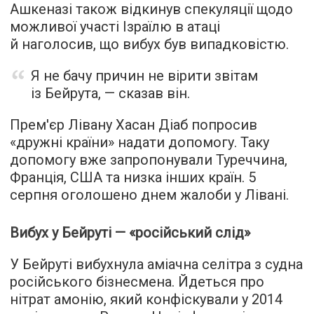
Ашкеназі також відкинув спекуляції щодо
можливої участі Ізраїлю в атаці
й наголосив, що вибух був випадковістю.
Я не бачу причин не вірити звітам
із Бейрута, — сказав він.
Прем'єр Лівану Хасан Діаб попросив
«дружні країни» надати допомогу. Таку
допомогу вже запропонували Туреччина,
Франція, США та низка інших країн. 5
серпня оголошено днем жалоби у Лівані.
Вибух у Бейруті — «російський слід»
У Бейруті вибухнула аміачна селітра з судна
російського бізнесмена. Йдеться про
нітрат амонію, який конфіскували у 2014