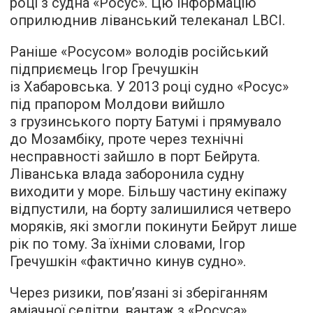
році з судна «Росус». Цю інформацію
оприлюднив ліванський телеканал LBCI.
Раніше «Росусом» володів російський
підприємець Ігор Гречушкін
із Хабаровська. У 2013 році судно «Росус»
під прапором Молдови вийшло
з грузинського порту Батумі і прямувало
до Мозамбіку, проте через технічні
несправності зайшло в порт Бейрута.
Ліванська влада заборонила судну
виходити у море. Більшу частину екіпажу
відпустили, на борту залишилися четверо
моряків, які змогли покинути Бейрут лише
рік по тому. За їхніми словами, Ігор
Гречушкін «фактично кинув судно».
Через ризики, пов’язані зі зберіганням
аміачної селітри, вантаж з «Росуса»