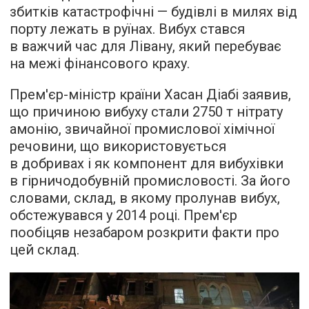
збитків катастрофічні — будівлі в милях від
порту лежать в руїнах. Вибух стався
в важчий час для Лівану, який перебуває
на межі фінансового краху.
Прем'єр-міністр країни Хасан Діабі заявив,
що причиною вибуху стали 2750 т нітрату
амонію, звичайної промислової хімічної
речовини, що використовується
в добривах і як компонент для вибухівки
в гірничодобувній промисловості. За його
словами, склад, в якому пролунав вибух,
обстежувався у 2014 році. Прем'єр
пообіцяв незабаром розкрити факти про
цей склад.