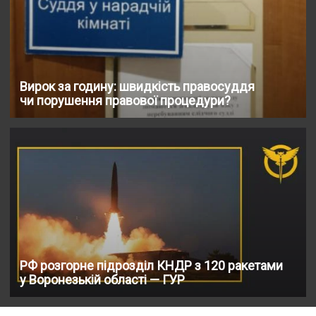
Вирок за годину: швидкість правосуддя
чи порушення правової процедури?
РФ розгорне підрозділ КНДР з 120 ракетами
у Воронезькій області — ГУР