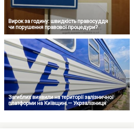
Вирок за годину: швидкість правосуддя
чи порушення правової процедури?
Загиблих виявили на території залізничної
платформи на Київщині — Укрзалізниця