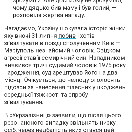
зрозуміти. Але досі йому не зрозуміло,
чому дядько бив маму і був голий, —
розповіла жертва нападу.
Нагадаємо, Україну шокувала історія жінки,
яку вночі 31 липня
побив
і хотів
зґвалтувати в поїзді сполученням Київ —
Маріуполь незнайомий чоловік. Свідком
агресії став її семирічний син. Нападником
виявився тричі судимий чоловік 1975 року
народження, суд арештував його на два
місяці. Очікується, що нелюду оголосять
підозри за нанесення тілесних ушкоджень
середньої тяжкості та спробу
зґвалтування.
В «Укрзалізниці» заявили, що після цього
резонансного випадку звільнять низку
осіб, через недбалість яких стався цей