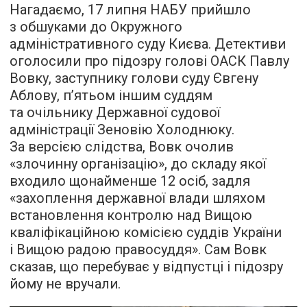
Нагадаємо, 17 липня НАБУ прийшло
з обшуками до Окружного
адміністративного суду Києва. Детективи
оголосили про підозру голові ОАСК Павлу
Вовку, заступнику голови суду Євгену
Аблову, п’ятьом іншим суддям
та очільнику Державної судової
адміністрації Зеновію Холоднюку.
За версією слідства, Вовк очолив
«злочинну організацію», до складу якої
входило щонайменше 12 осіб, задля
«захоплення державної влади шляхом
встановлення контролю над Вищою
кваліфікаційною комісією суддів України
і Вищою радою правосуддя». Сам Вовк
сказав, що перебуває у відпустці і підозру
йому не вручали.