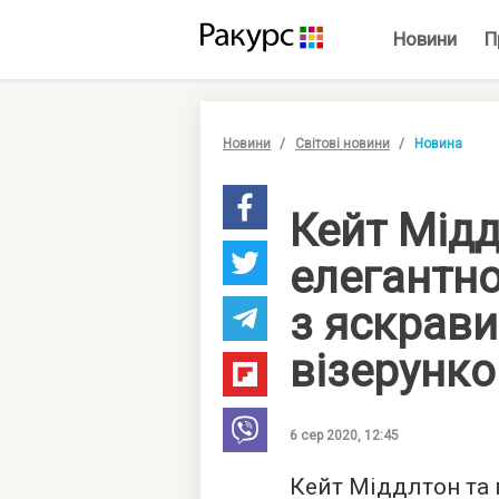
Новини
П
Новини
Світові новини
Новина
Кейт Мід
елегантн
з яскрави
візерунк
6 сер 2020, 12:45
Кейт Міддлтон та 