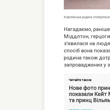
Королівська родина спілкується 
Нагадаємо, раніш
Міддлтон, герцог
з’явилася на людя
спосіб вона показ
родина також дот
запроваджених у з
Читайте також
Нове фото прин
показали Кейт
та принц Вілья