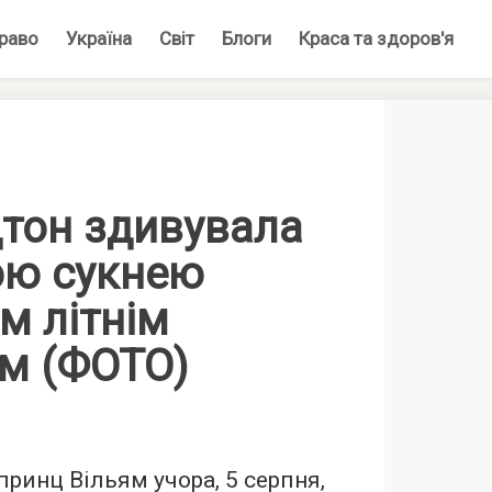
раво
Україна
Світ
Блоги
Краса та здоров'я
дтон здивувала
ою сукнею
м літнім
ом (ФОТО)
принц Вільям учора, 5 серпня,