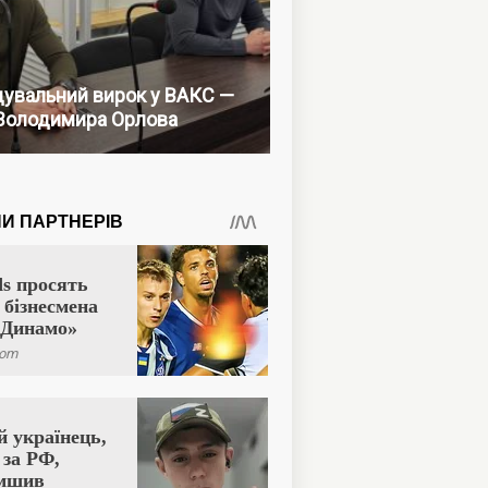
увальний вирок у ВАКС —
Володимира Орлова