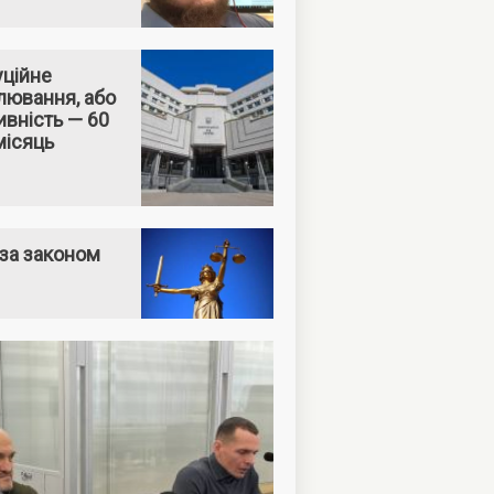
уційне
лювання, або
вність — 60
місяць
за законом