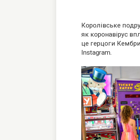
Королівське подру
як коронавірус впл
це герцоги Кембр
Instagram.