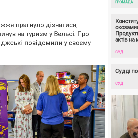
ГРОМАДА
Констит
жжя прагнуло дізнатися,
окозами
инув на туризм у Вельсі. Про
Продукти
актів на 
иджські повідомили у своєму
СУД
Судді по
СУД