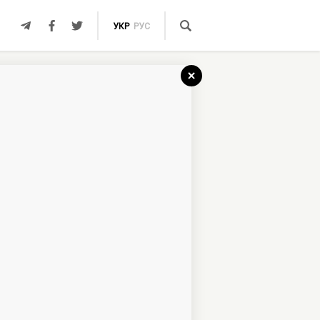
УКР
РУС