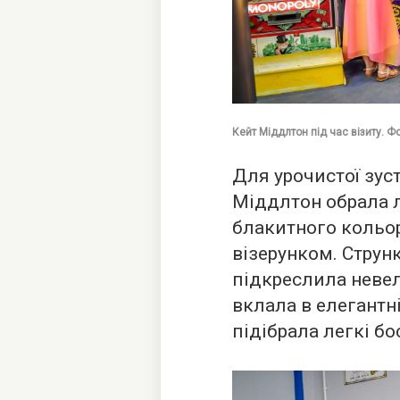
Кейт Міддлтон під час візиту. Ф
Для урочистої зус
Міддлтон обрала л
блакитного кольо
візерунком. Струн
підкреслила неве
вклала в елегантн
підібрала легкі б