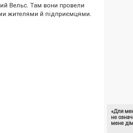
ий Вельс. Там вони провели
ими жителями й підприємцями.
«Для мен
не означ
мене ді