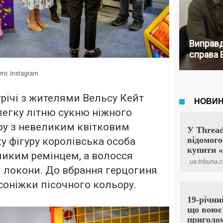
Виправд
справа 
ото: Instagram
трічі з жителями Вельсу Кейт
егку літню сукню ніжного
ру з невеликим квітковим
ку фігуру королівська особа
ликим ремінцем, а волосся
і локони. До вбрання герцогиня
осоніжки пісочного кольору.