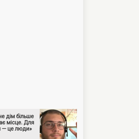
е дім більше
ає місце. Для
м — це люди»