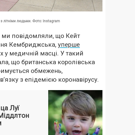
з літніми людьми. Фото: Instagram
е ми повідомляли, що Кейт
иня Кембриджська,
уперше
х у медичній масці. У такий
ала, що британська королівська
римується обмежень,
в’язку з епідемією коронавірусу.
ца Луї
 Міддлтон
м