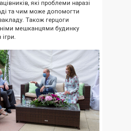
ацівників, які проблеми наразі
аді та чим може допомогти
 закладу. Також герцоги
ітніми мешканцями будинку
 ігри.