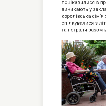
поцікавилися в пр
виникають у закл
королівська сім’я
спілкувалися з л
та пограли разом в