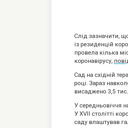
Слід зазначити, щ
із резиденцій коро
провела кілька мі
коронавірусу,
пові
Сад на східній тер
році. Зараз навко
висаджено 3,5 тис.
У середньовіччя на
У XVII столітті ко
саду влаштував га