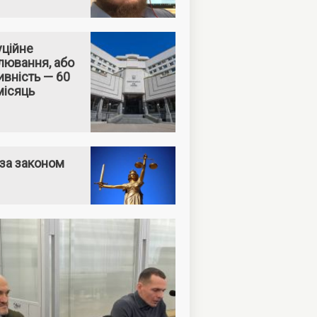
уційне
лювання, або
вність — 60
місяць
за законом