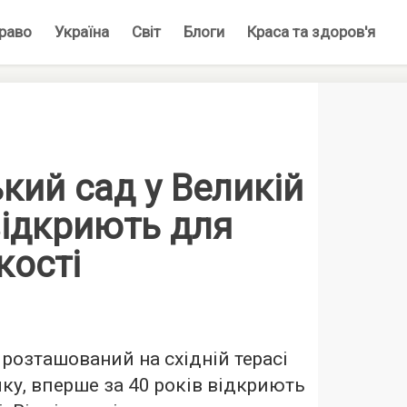
раво
Україна
Світ
Блоги
Краса та здоров'я
кий сад у Великій
відкриють для
кості
 розташований на східній терасі
ку, вперше за 40 років відкриють