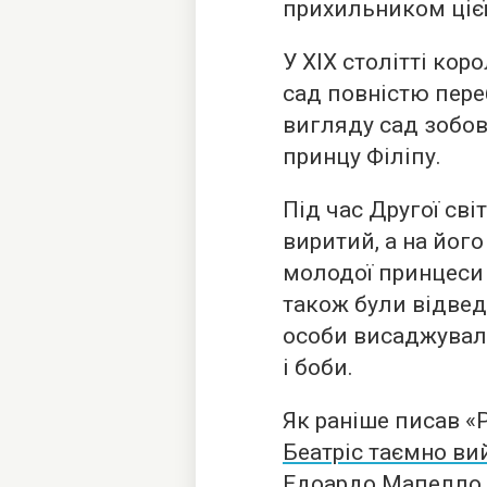
прихильником цієї
У XIX столітті кор
сад повністю пер
вигляду сад зобов
принцу Філіпу.
Під час Другої сві
виритий, а на йог
молодої принцеси 
також були відвед
особи висаджувал
і боби.
Як раніше писав «
Беатріс таємно в
Едоардо Мапелло 