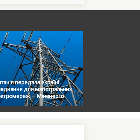
танія передала Україні
аднання для магістральних
ектромереж — Міненерго