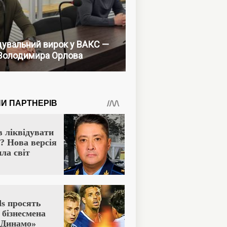
увальний вирок у ВАКС —
Володимира Орлова