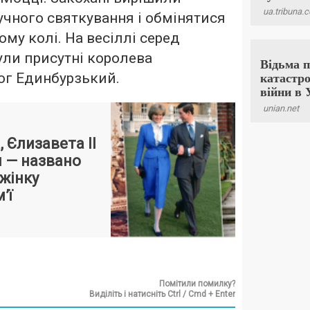
учного святкування і обмінятися
му колі. На весіллі серед
ули присутні королева
цог Единбурзький.
 Єлизавета II
 — названо
жінку
’ї
Помітили помилку?
Виділіть і натисніть Ctrl / Cmd + Enter