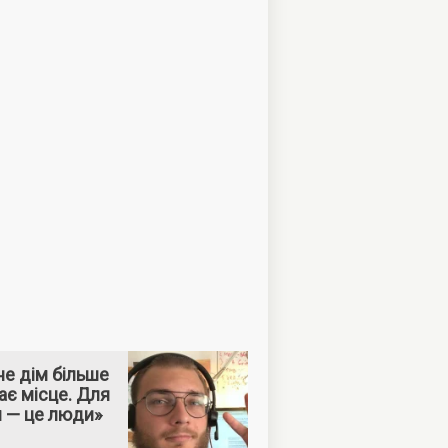
е дім більше
ає місце. Для
м — це люди»