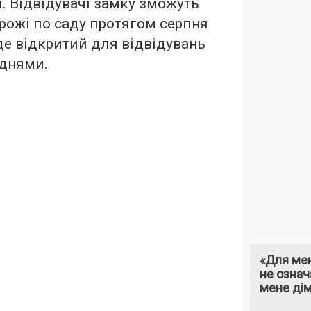
. Відвідувачі замку зможуть
рожі по саду протягом серпня
уде відкритий для відвідувань
 днями.
«Для мен
не означ
мене ді