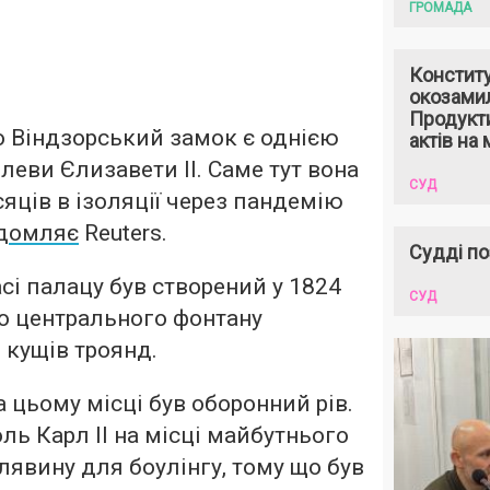
ГРОМАДА
Констит
окозами
Продукти
о Віндзорський замок є однією
актів на 
леви Єлизавети II. Саме тут вона
СУД
сяців в ізоляції через пандемію
домляє
Reuters.
Судді по
асі палацу був створений у 1824
СУД
ло центрального фонтану
 кущів троянд.
 цьому місці був оборонний рів.
роль Карл II на місці майбутнього
лявину для боулінгу, тому що був