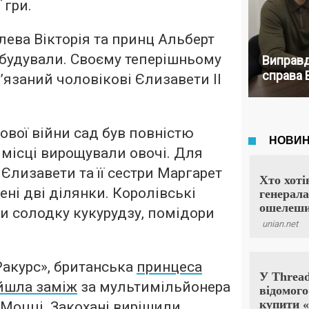
 гри.
олева Вікторія та принц Альберт
ебудували. Своєму теперішньому
Виправд
справа 
’язаний чоловікові Єлизавети II
тової війни сад був повністю
о місці вирощували овочі. Для
Єлизавети та її сестри Маргарет
ені дві ділянки. Королівські
и солодку кукурудзу, помідори
Ракурс», британська
принцеса
ийшла заміж
за мультимільйонера
Моцці. Закохані вирішили