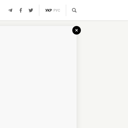
УКР
РУС