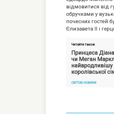
відмовитися від г
обручками у вузько
почесних гостей б
Єлизавета II і гер
Читайте також
Принцеса Діана,
чи Меган Маркл
найвродливішу 
королівської сім
СВІТОВІ НОВИНИ