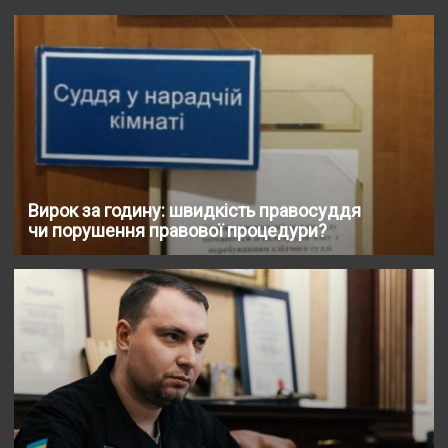
Вирок за годину: швидкість правосуддя
чи порушення правової процедури?