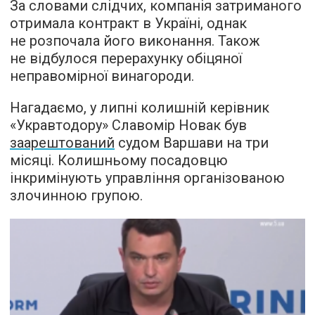
За словами слідчих, компанія затриманого
отримала контракт в Україні, однак
не розпочала його виконання. Також
не відбулося перерахунку обіцяної
неправомірної винагороди.
Нагадаємо, у липні колишній керівник
«Укравтодору» Славомір Новак був
заарештований
судом Варшави на три
місяці. Колишньому посадовцю
інкримінують управління організованою
злочинною групою.