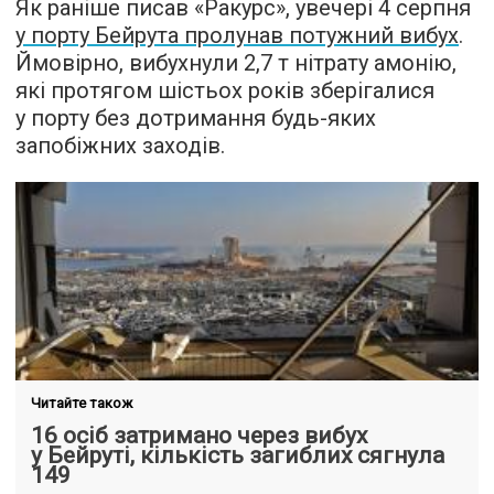
Як раніше писав «Ракурс», увечері 4 серпня
у порту Бейрута пролунав потужний вибух
.
Ймовірно, вибухнули 2,7 т нітрату амонію,
які протягом шістьох років зберігалися
у порту без дотримання будь-яких
запобіжних заходів.
Читайте також
16 осіб затримано через вибух
у Бейруті, кількість загиблих сягнула
149