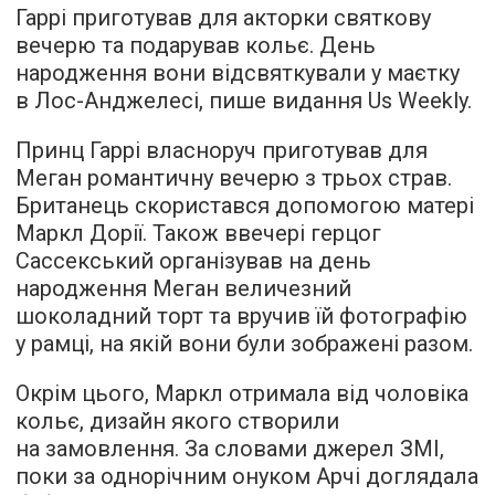
Гаррі приготував для акторки святкову
вечерю та подарував кольє. День
народження вони відсвяткували у маєтку
в Лос-Анджелесі,
пише
видання Us Weekly.
Принц Гаррі власноруч приготував для
Меган романтичну вечерю з трьох страв.
Британець скористався допомогою матері
Маркл Дорії. Також ввечері герцог
Сассекський організував на день
народження Меган величезний
шоколадний торт та вручив їй фотографію
у рамці, на якій вони були зображені разом.
Окрім цього, Маркл отримала від чоловіка
кольє, дизайн якого створили
на замовлення. За словами джерел ЗМІ,
поки за однорічним онуком Арчі доглядала