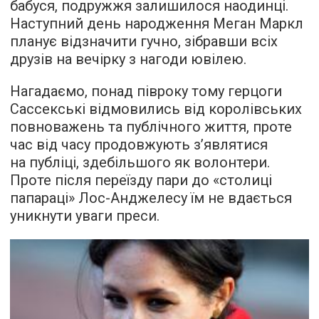
бабуся, подружжя залишилося наодинці.
Наступний день народження Меган Маркл
планує відзначити гучно, зібравши всіх
друзів на вечірку з нагоди ювілею.
Нагадаємо, понад півроку тому герцоги
Сассекські відмовились від королівських
повноважень та публічного життя, проте
час від часу продовжують з’являтися
на публіці, здебільшого як волонтери.
Проте після переїзду пари до «столиці
папараці» Лос-Анджелесу їм не вдається
уникнути уваги преси.