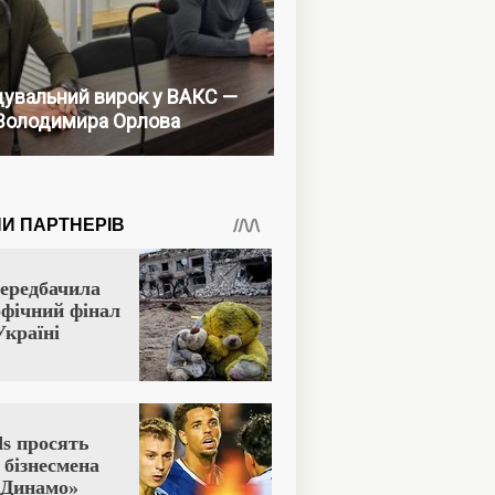
увальний вирок у ВАКС —
Володимира Орлова