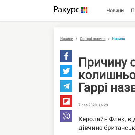
Новини
П
Новини
Світові новини
Новина
Причину 
колишньо
Гаррі наз
7 сер 2020, 16:29
Керолайн Флек, ві
дівчина британськ