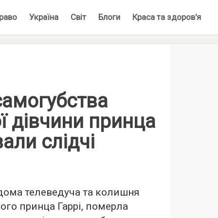
раво
Україна
Світ
Блоги
Краса та здоров'я
самогубства
ї дівчини принца
вали слідчі
дома телеведуча та колишня
ого принца Гаррі, померла