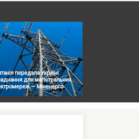
танія передала Україні
аднання для магістральних
ектромереж — Міненерго