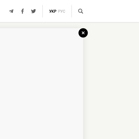
УКР
РУС