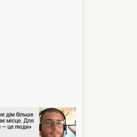
е дім більше
ає місце. Для
м — це люди»