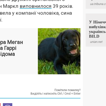
ан Маркл
виповнилося
39 років.
вела у компанії чоловіка, сина
ї.
ора Меган
а Гаррі
відома
Помітили помилку?
Виділіть і натисніть Ctrl / Cmd + Enter