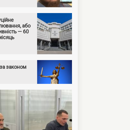
уційне
лювання, або
вність — 60
місяць
за законом