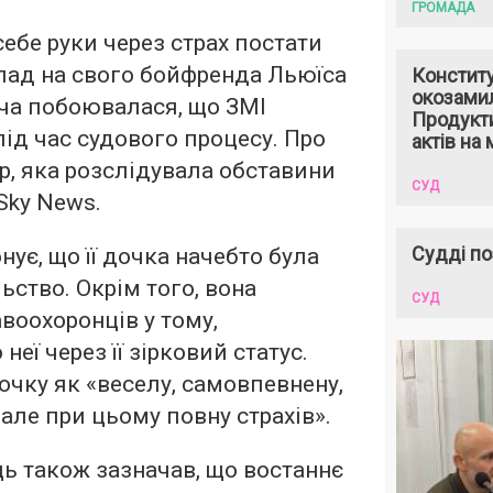
ГРОМАДА
себе руки через страх постати
пад на свого бойфренда Льюїса
Констит
окозами
ча побоювалася, що ЗМІ
Продукти
під час судового процесу. Про
актів на 
р, яка розслідувала обставини
СУД
Sky News.
Судді по
нує, що її дочка начебто була
ьство. Окрім того, вона
СУД
воохоронців у тому,
неї через її зірковий статус.
очку як «веселу, самовпевнену,
, але при цьому повну страхів».
ць також зазначав, що востаннє