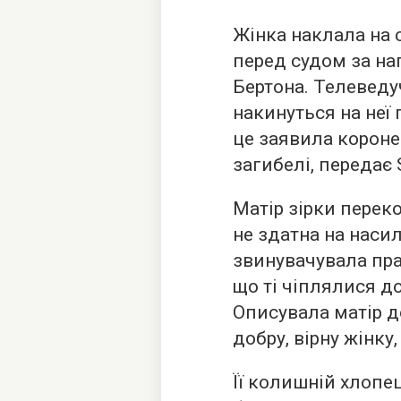
Жінка наклала на 
перед судом за на
Бертона. Телеведу
накинуться на неї 
це заявила короне
загибелі,
передає
Матір зірки переко
не здатна на насил
звинувачувала пра
що ті чіплялися до 
Описувала матір д
добру, вірну жінку
Її колишній хлопе