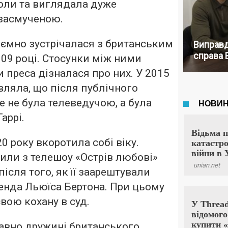
оли та виглядала дуже
засмученою.
аємно зустрічалася з британським
Виправд
справа 
009 році. Стосунки між ними
 преса дізналася про них. У 2015
вляла, що після публічного
е не була телеведучою, а була
аррі.
0 року вкоротила собі віку.
или з телешоу «Острів любові»
після того, як її заарештували
енда Льюїса Бертона. При цьому
вою кохану в суд.
авно дружині британського