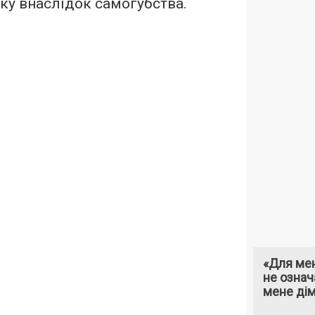
ку внаслідок самогубства.
«Для мен
не означ
мене ді