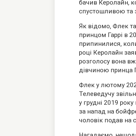
бачив Керолайн, к
спустошливою та 
Як відомо, Флек т
принцом Гаррі в 2
припинилися, коли
році Керолайн зая
розголосу вона вж
дівчиною принца Г
Флек у лютому 202
Телеведучу звільн
у грудні 2019 року 
за напад на бойфр
чоловік подав на с
Нагадаємо, нещод