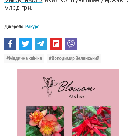
майбутнього
, який коштуватиме державі 7
млрд грн.
Джерело:
Ракурс
#Медична клініка
#Володимир Зеленський