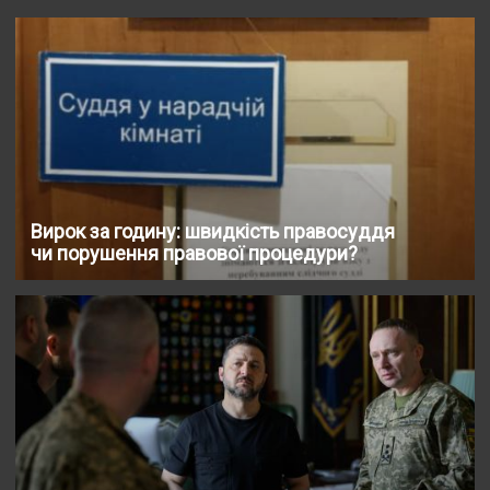
Вирок за годину: швидкість правосуддя
чи порушення правової процедури?