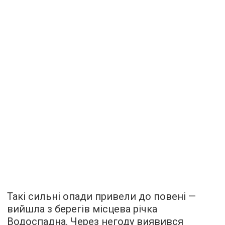
Такі сильні опади привели до повені —
вийшла з берегів місцева річка
Водоспадна. Через негоду виявився