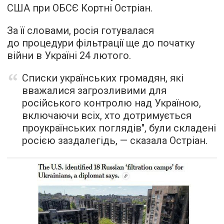
США при ОБСЄ Кортні Остріан.
За її словами, росія готувалася
до процедури фільтрації ще до початку
війни в Україні 24 лютого.
Списки українських громадян, які
вважалися загрозливими для
російського контролю над Україною,
включаючи всіх, хто дотримується
проукраїнських поглядів", були складені
росією заздалегідь, — сказала Остріан.