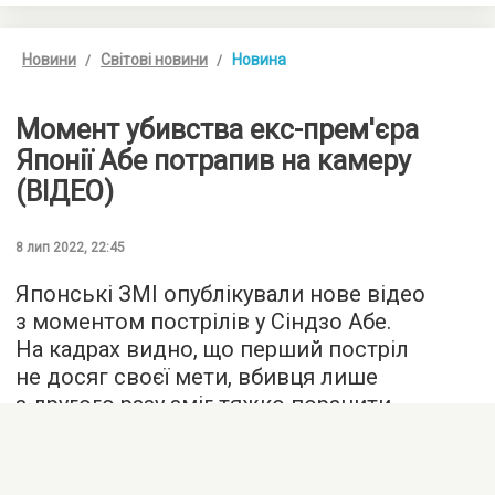
Новини
Світові новини
Новина
Момент убивства екс-прем'єра
Японії Абе потрапив на камеру
(ВІДЕО)
8 лип 2022, 22:45
Японські ЗМІ опублікували нове відео
з моментом пострілів у Сіндзо Абе.
На кадрах видно, що перший постріл
не досяг своєї мети, вбивця лише
з другого разу зміг тяжко поранити
колишнього прем'єра Японії, який згодом
помер від втрати крові у лікарні.