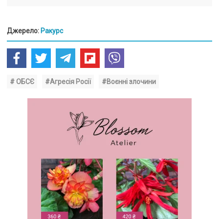
Джерело:
Ракурс
# ОБСЄ
#Агресія Росії
#Воєнні злочини