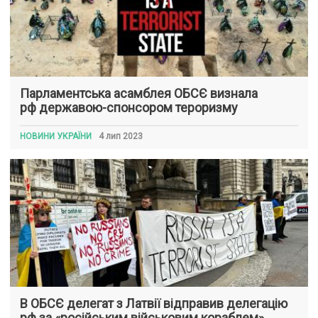
Парламентська асамблея ОБСЄ визнала
рф державою-спонсором тероризму
НОВИНИ УКРАЇНИ
4 лип 2023
В ОБСЄ делегат з Латвії відправив делегацію
рф за «російським військовим кораблем»