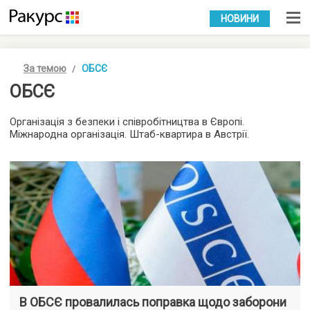
УКР
РУС
НОВИНИ
За темою
ОБСЄ
ОБСЄ
Організація з безпеки і співробітництва в Європі.
Міжнародна організація. Штаб-квартира в Австрії.
В ОБСЄ провалилась поправка щодо заборони