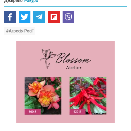
Джерело:
Ракурс
#Агресія Росії