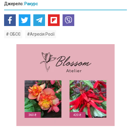
Джерело:
Ракурс
# ОБСЄ
#Агресія Росії