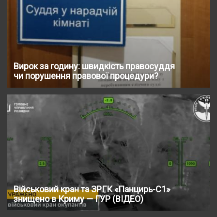
Вирок за годину: швидкість правосуддя
чи порушення правової процедури?
Військовий кран та ЗРГК «Панцирь-С1»
знищено в Криму — ГУР (ВІДЕО)