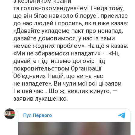
з керівником країни
та головнокомандувачем. Гнида тому,
що він бігає навколо білорусі, присилає
до нас людей і просить, як я вже казав:
«Давайте укладемо пакт про ненапад,
давайте домовимося, у нас із вами
немає жодних проблем». На що я казав:
«Ми не збираємося нападати». — «Ні,
давайте підпишемо договір під
покровительством Організації
Об'єднаних Націй, що ви на нас
не нападете». Ви чули мої всі ці заяви.
І в цей час… Що ж, виклик кинуто, —
заявив лукашенко.