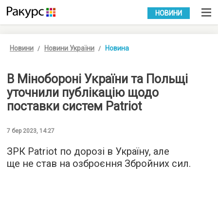
УКР
РУС
НОВИНИ
Новини
Новини України
Новина
В Мінобороні України та Польщі
уточнили публікацію щодо
поставки систем Patriot
7 бер 2023, 14:27
ЗРК Patriot по дорозі в Україну, але
ще не став на озброєння Збройних сил.