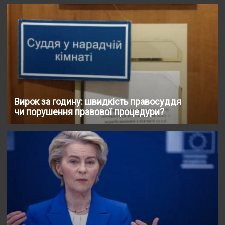
Вирок за годину: швидкість правосуддя
чи порушення правової процедури?