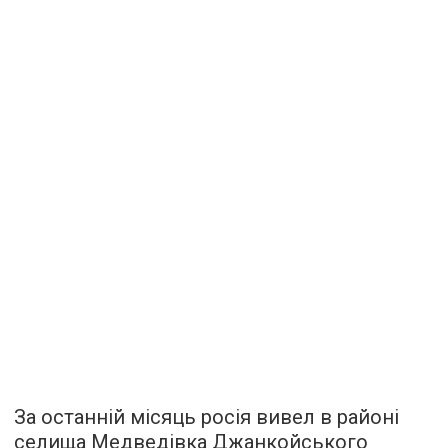
За останній місяць росія вивел в районі
селища Медведівка Джанкойського