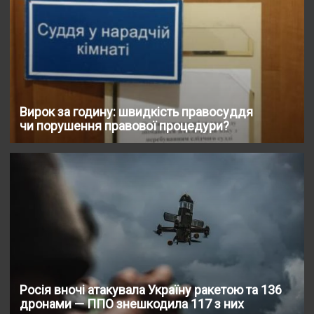
Вирок за годину: швидкість правосуддя
чи порушення правової процедури?
Росія вночі атакувала Україну ракетою та 136
дронами — ППО знешкодила 117 з них