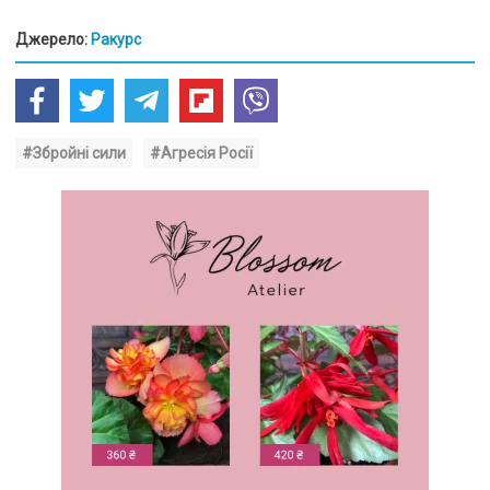
Джерело:
Ракурс
#Збройні сили
#Агресія Росії