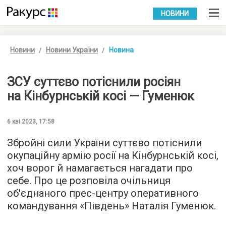
УКР
РУС
НОВИНИ
Новини
Новини України
Новина
ЗСУ суттєво потіснили росіян
на Кінбурнській косі — Гуменюк
6 кві 2023, 17:58
Збройні сили України суттєво потіснили
окупаційну армію росії на Кінбурнській косі,
хоч ворог й намагається нагадати про
себе. Про це розповіла очільниця
об'єднаного прес-центру оперативного
командування «Південь» Наталія Гуменюк.