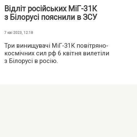
Відліт російських МіГ-31К
з Білорусі пояснили в ЗСУ
7 кві 2023, 12:18
Три винищувачі МіГ-31К повітряно-
космічних сил рф 6 квітня вилетіли
з Білорусі в росію.