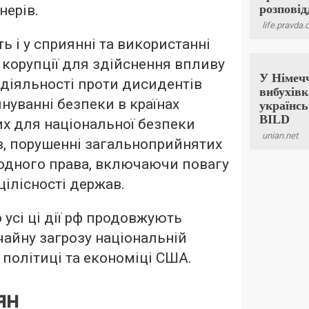
нерів.
ь і у сприянні та використанні
 корупції для здійснення впливу
, діяльності проти дисидентів
йнуванні безпеки в країнах
вих для національної безпеки
в, порушенні загальноприйнятих
одного права, включаючи повагу
цілісності держав.
 усі ці дії рф продовжують
айну загрозу національній
 політиці та економіці США.
ян