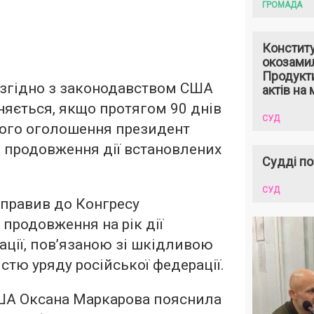
ГРОМАДА
Констит
окозами
Продукти
і, згідно з законодавством США
актів на 
няється, якщо протягом 90 днів
СУД
нього оголошення президент
 продовження дії встановлених
Судді по
СУД
правив до Конгресу
продовження на рік дії
ації, пов’язаною зі шкідливою
стю уряду російської федерації.
США Оксана Маркарова пояснила