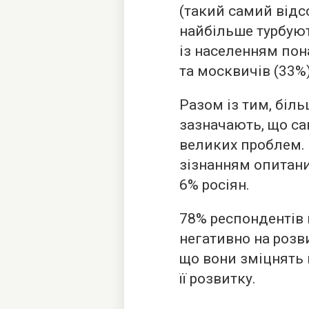
(такий самий відсо
найбільше турбую
із населенням пон
та москвичів (33%)
Разом із тим, біль
зазначають, що са
великих проблем. 
зізнанням опитан
6% росіян.
78% респондентів 
негативно на розви
що вони зміцнять 
її розвитку.