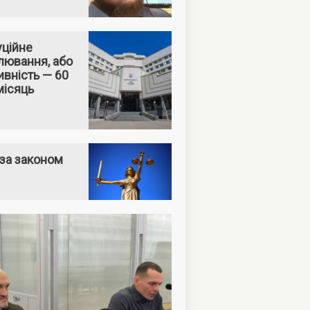
уційне
лювання, або
вність — 60
місяць
за законом