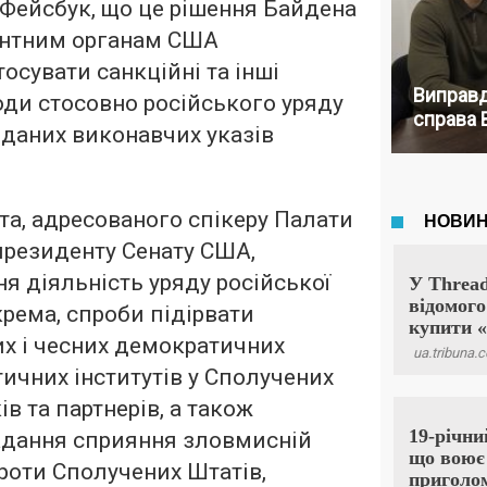
у Фейсбук, що це рішення Байдена
ентним органам США
осувати санкційні та інші
Виправд
ди стосовно російського уряду
справа 
иданих виконавчих указів
та, адресованого спікеру Палати
президенту Сенату США,
я діяльність уряду російської
крема, спроби підірвати
х і чесних демократичних
тичних інститутів у Сполучених
ів та партнерів, а також
адання сприяння зловмисній
проти Сполучених Штатів,