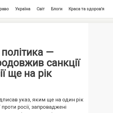
раво
Україна
Світ
Блоги
Краса та здоров'я
 політика —
родовжив санкції
ї ще на рік
писав указ, яким ще на один рік
 проти росії, запроваджені