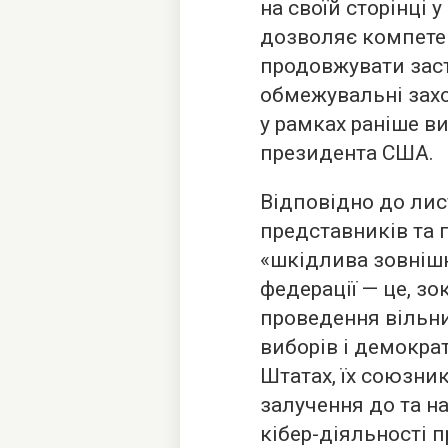
на своїй сторінці 
дозволяє компет
продовжувати заст
обмежувальні захо
у рамках раніше в
президента США.
Відповідно до лис
представників та 
«шкідлива зовнішн
федерації — це, зо
проведення вільни
виборів і демокра
Штатах, їх союзник
залучення до та н
кібер-діяльності 