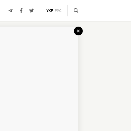
УКР
РУС