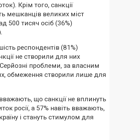
ток). Крім того, санкції
ть мешканців великих міст
ад 500 тисяч осіб (36%)
.
шість респондентів (81%)
нкції не створили для них
Серйозні проблеми, за власним
их, обмеження створили лише для
вважають, що санкції не вплинуть
ток росії, а 57% навіть вважають,
країну і стануть стимулом для