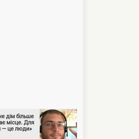
е дім більше
ає місце. Для
м — це люди»