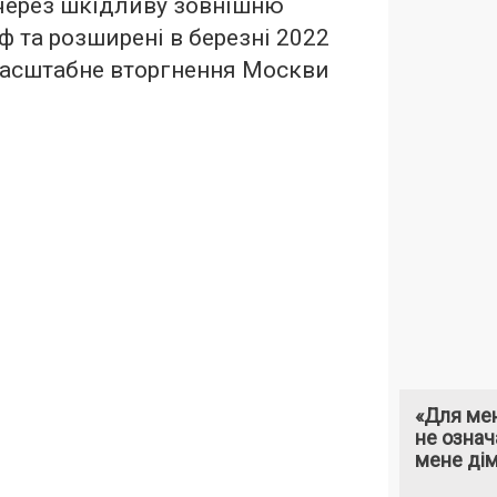
у через шкідливу зовнішню
ф та розширені в березні 2022
масштабне вторгнення Москви
«Для мен
не означ
мене ді