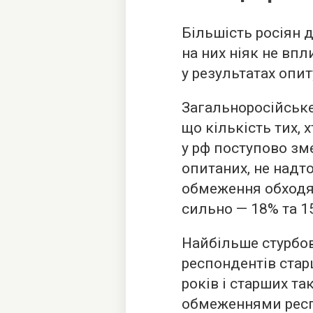
Більшість росіян д
на них ніяк не вп
у результатах опи
Загальноросійське
що кількість тих, 
у рф поступово зм
опитаних, не надто
обмеження обходя
сильно — 18% та 1
Найбільше стурбо
респондентів старш
років і старших т
обмеженнями респ