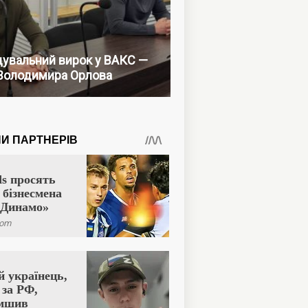
увальний вирок у ВАКС —
Володимира Орлова