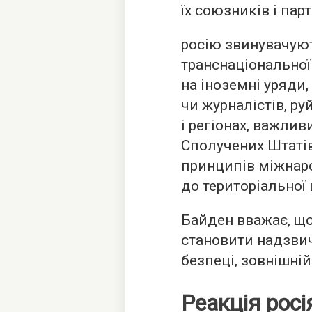
їх союзників і парт
росію звинувачуют
транснаціональної
на іноземні уряди
чи журналістів, ру
і регіонах, важли
Сполучених Штаті
принципів міжнар
до територіальної 
Байден вважає, що
становити надзвич
безпеці, зовнішній
Реакція росі