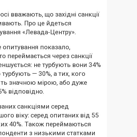
осі вважають, що західні санкції
ливають. Про це йдеться
тування «Левада-Центру».
 опитування показало,
хто переймається через санкції
еншується: не турбують вони 34%
 турбують — 30%, а тих, кого
ть значною мірою, або дуже
5% відповідно.
ваних санкціями серед
ого віку: серед опитаних від 55
аких 40%. Також переймаються
онденти з низькими статками