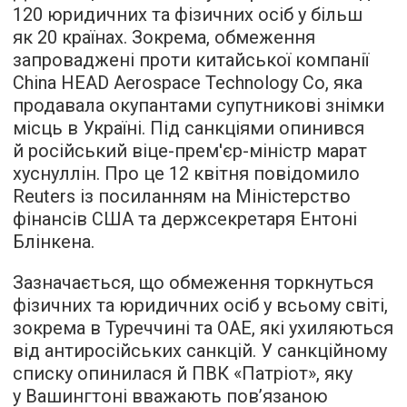
120 юридичних та фізичних осіб у більш
як 20 країнах. Зокрема, обмеження
запроваджені проти китайської компанії
China HEAD Aerospace Technology Co, яка
продавала окупантами супутникові знімки
місць в Україні. Під санкціями опинився
й російський віце-прем'єр-міністр марат
хуснуллін. Про це 12 квітня повідомило
Reuters із посиланням на Міністерство
фінансів США та держсекретаря Ентоні
Блінкена.
Зазначається, що обмеження торкнуться
фізичних та юридичних осіб у всьому світі,
зокрема в Туреччині та ОАЕ, які ухиляються
від антиросійських санкцій. У санкційному
списку опинилася й ПВК «Патріот», яку
у Вашингтоні вважають пов’язаною