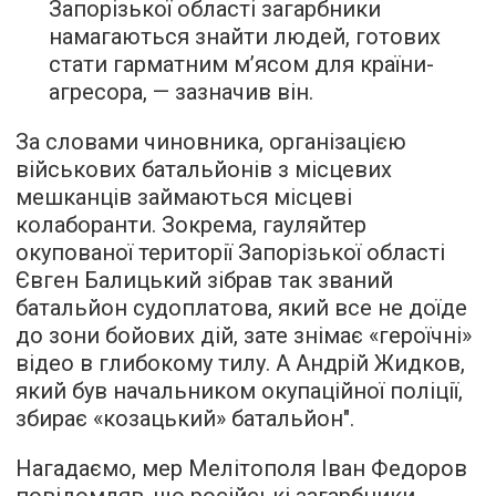
Запорізької області загарбники
намагаються знайти людей, готових
стати гарматним м’ясом для країни-
агресора, — зазначив він.
За словами чиновника, організацією
військових батальйонів з місцевих
мешканців займаються місцеві
колаборанти. Зокрема, гауляйтер
окупованої території Запорізької області
Євген Балицький зібрав так званий
батальйон судоплатова, який все не доїде
до зони бойових дій, зате знімає «героїчні»
відео в глибокому тилу. А Андрій Жидков,
який був начальником окупаційної поліції,
збирає «козацький» батальйон".
Нагадаємо, мер Мелітополя Іван Федоров
повідомляв, що російські загарбники