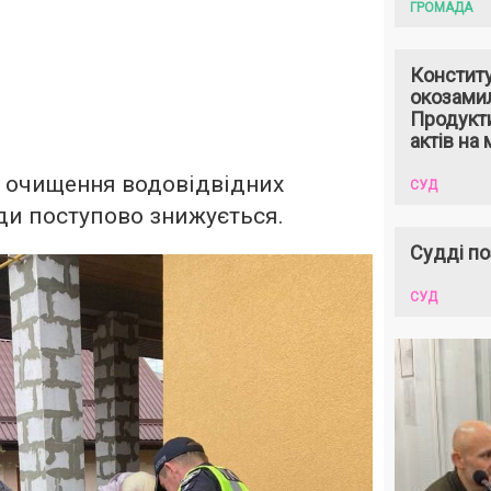
ГРОМАДА
Констит
окозами
Продукти
актів на 
 очищення водовідвідних
СУД
оди поступово знижується.
Судді по
СУД