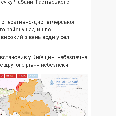
течку Чабани Фастівського
 оперативно-диспетчерської
го району надійшло
високий рівень води у селі
встановив у Київщині небезпечне
е другого рівня небезпеки.