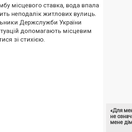
бу місцевого ставка, вода впала
одить неподалік житлових вулиць.
альники Держслужби України
итуацій допомагають місцевим
ся зі стихією.
«Для мен
не означ
мене ді