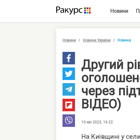
Новини
П
Новини
Новини України
Новина
Другий рі
оголошен
через під
ВІДЕО)
13 кві 2023, 16:22
На Київщині у сел