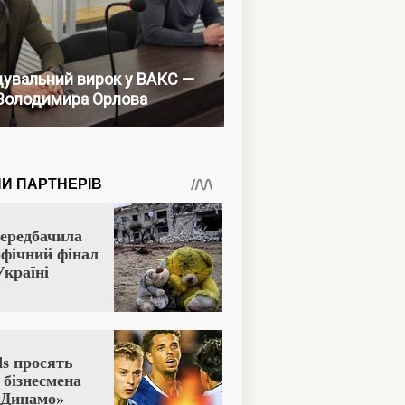
увальний вирок у ВАКС —
Володимира Орлова