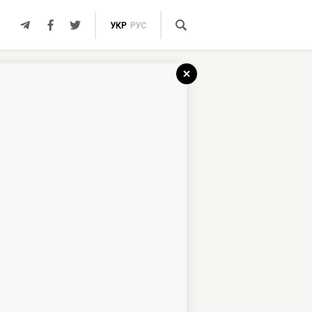
УКР
РУС