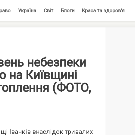
раво
Україна
Світ
Блоги
Краса та здоров'я
вень небезпеки
о на Київщині
топлення (ФОТО,
ищі Іванків внаслідок тривалих