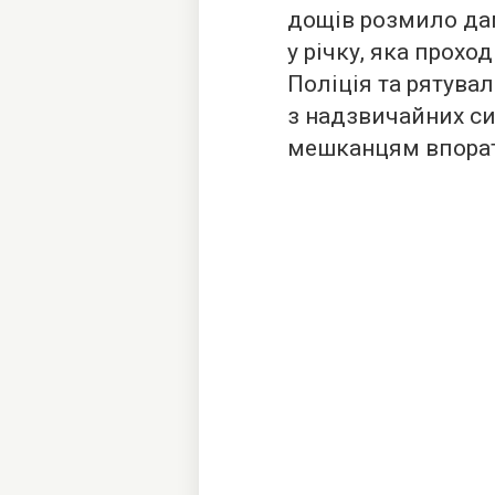
дощів розмило дам
у річку, яка прох
Поліція та рятув
з надзвичайних с
мешканцям впорати