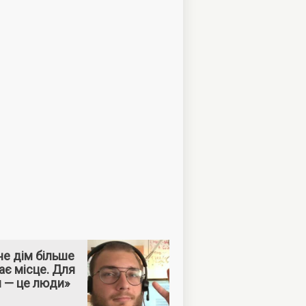
е дім більше
ає місце. Для
м — це люди»