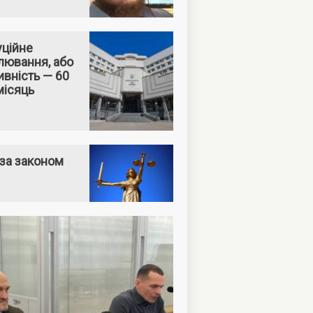
уційне
лювання, або
вність — 60
місяць
за законом