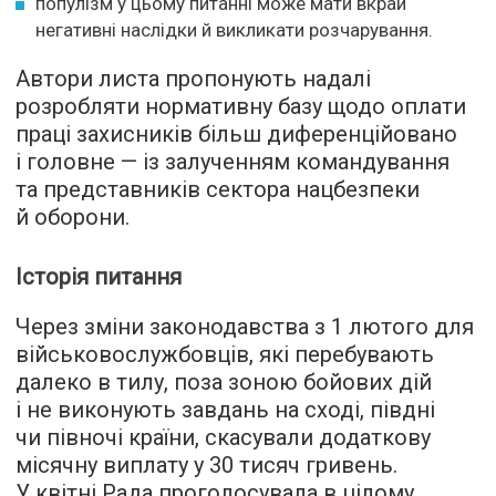
популізм у цьому питанні може мати вкрай
негативні наслідки й викликати розчарування.
Автори листа пропонують надалі
розробляти нормативну базу щодо оплати
праці захисників більш диференційовано
і головне — із залученням командування
та представників сектора нацбезпеки
й оборони.
Історія питання
Через зміни законодавства з 1 лютого для
військовослужбовців, які перебувають
далеко в тилу, поза зоною бойових дій
і не виконують завдань на сході, півдні
чи півночі країни, скасували додаткову
місячну виплату у 30 тисяч гривень.
У квітні Рада проголосувала в цілому