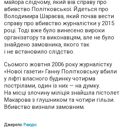
майора слідчому, який вів справу про
вбивство Політковської. Йдеться про
Володимира Шараєва, який почав вести
справу про вбивство журналістки у 2015
році. Тоді вже було винесено вироки
організатору та виконавцям, але не було
знайдено замовника, якого так
і не встановило слідство.
Сьомого жовтня 2006 року журналістку
«Нової газети» Ганну Політковську вбили
у ліфті власного будинку чотирма
пострілами, один із них — на думку.
На місці злочину міліція знайшла пістолет
Макарова з глушником та чотири гільзи.
Вбивство визнали замовним.
Джерело:
Ракурс