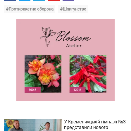
#Протиракетна оборона
#Шпигунство