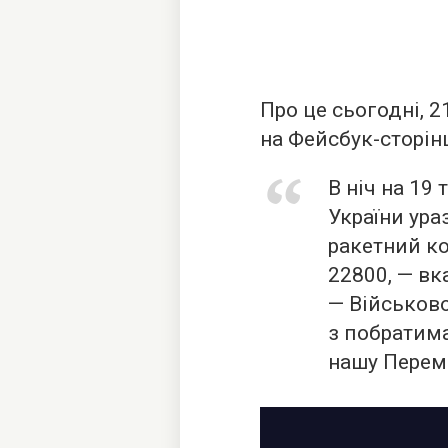
Про це сьогодні, 
на Фейсбук-сторін
В ніч на 19
України ура
ракетний к
22800, — вк
— Військов
з побратим
нашу Перем