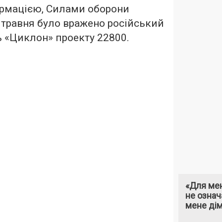
ормацією, Силами оборони
9 травня було вражено російський
 «Циклон» проекту 22800.
«Для мен
не означ
мене ді