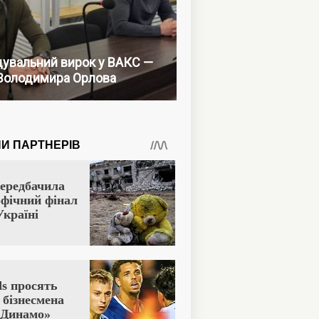
увальний вирок у ВАКС —
Володимира Орлова