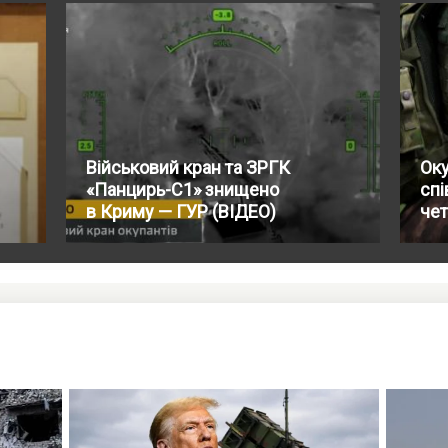
Військовий кран та ЗРГК
Оку
«Панцирь-С1» знищено
спі
в Криму — ГУР (ВІДЕО)
чет