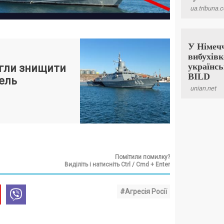
гли знищити
ель
Помітили помилку?
Виділіть і натисніть Ctrl / Cmd + Enter
#Агресія Росії