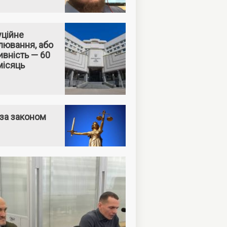
уційне
лювання, або
вність — 60
місяць
за законом