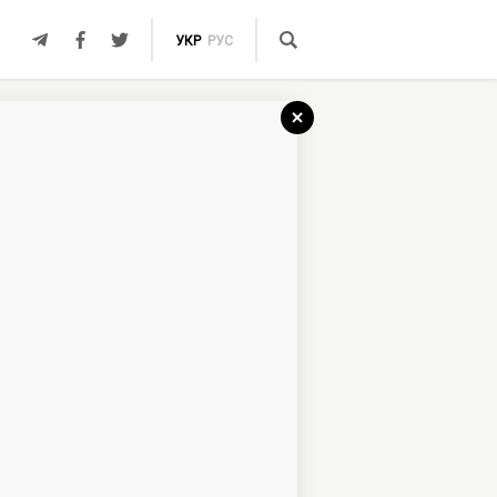
УКР
РУС