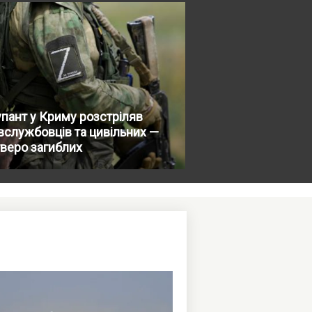
пант у Криму розстріляв
вслужбовців та цивільних —
веро загиблих