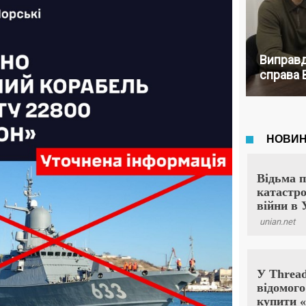
Виправд
справа 