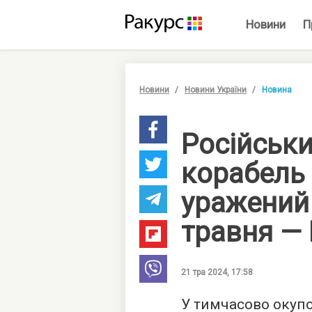
Новини
П
Новини
Новини України
Новина
Російськ
корабель
уражений 
травня —
21 тра 2024, 17:58
У тимчасово окупо