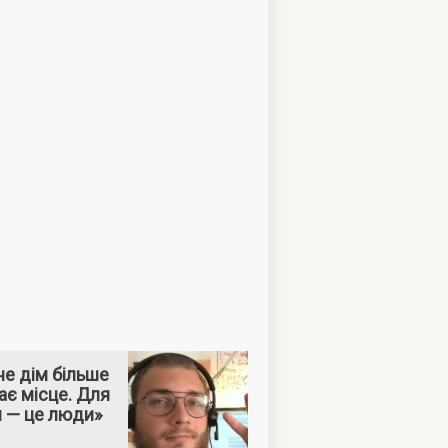
е дім більше
ає місце. Для
м — це люди»