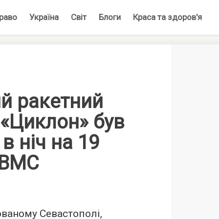
раво
Україна
Світ
Блоги
Краса та здоров'я
ий ракетний
 «Циклон» був
в ніч на 19
 ВМС
ваному Севастополі,