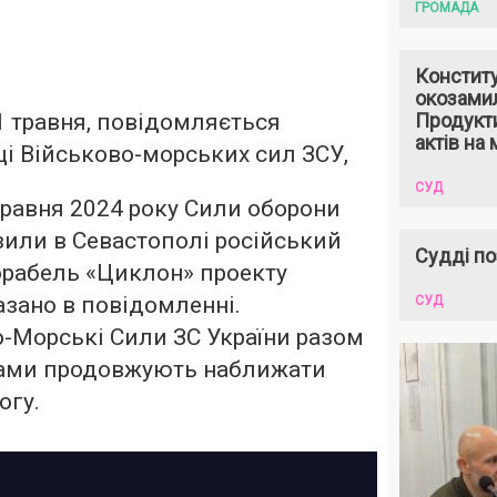
ГРОМАДА
Констит
окозами
21 травня, повідомляється
Продукти
актів на 
ці Військово-морських сил ЗСУ,
СУД
 травня 2024 року Сили оборони
зили в Севастополі російський
Судді по
орабель «Циклон» проекту
азано в повідомленні.
СУД
о-Морські Сили ЗС України разом
ами продовжують наближати
огу.