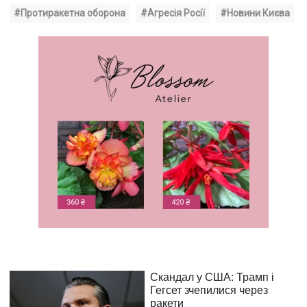
#Протиракетна оборона
#Агресія Росії
#Новини Києва