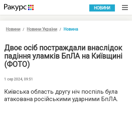
УКР
РУС
НОВИНИ
Новини
Новини України
Новина
Двоє осіб постраждали внаслідок
падіння уламків БпЛА на Київщині
(ФОТО)
1 сер 2024, 09:51
Київська область другу ніч поспіль була
атакована російськими ударними БпЛА.