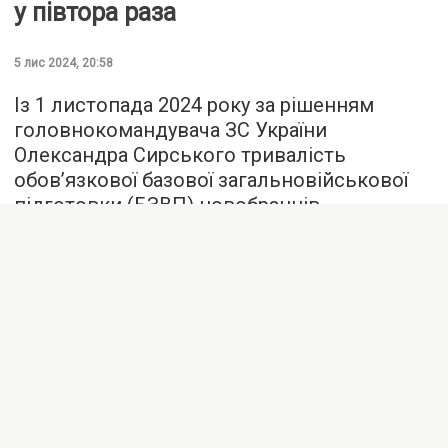
у півтора раза
5 лис 2024, 20:58
Із 1 листопада 2024 року за рішенням
головнокомандувача ЗС України
Олександра Сирського тривалість
обов’язкової базової загальновійськової
підготовки (БЗВП) новобранців
у навчальних центрах збільшена в півтора
раза — із 30 до 45 діб.